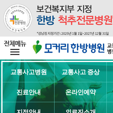
교
병
교통사고병원
교통사고 증상
진료안내
온라인예약
지점안내
의료진소개