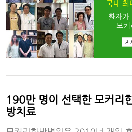
국내 최
환자가
모커
자
190만 명이 선택한 모커리
방치료
모커리한방병원은 2010년 개원 후 