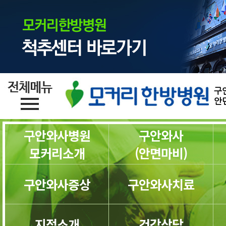
구
안
구안와사병원
구안와사
모커리소개
(안면마비)
구안와사증상
구안와사치료
지점소개
건강상담