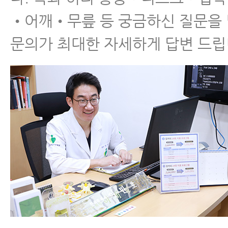
•어깨•무릎 등 궁금하신 질문을
문의가 최대한 자세하게 답변 드립
구안와사검사, 어떤 것들이 있
을까
구안와사 환자가 매일 하면 좋
은 지압법과 마사지법을 알려
드립니다