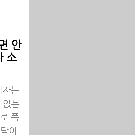
 왜
을 때
면 안
나 소
야 제
기 ∨
의자는
 앉는
로 푹
바닥이