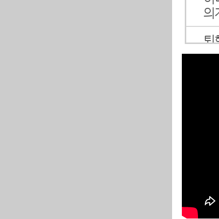
의
퇴
야
허
강
동
서
리
드
허