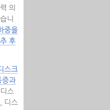
력 의
않습니
 하중을
추 후
 디스크
통증과
리디스
, 디스