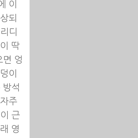
에 이
손상되
허리디
이 딱
으면 엉
엉덩이
 방석
 자주
이 근
래 영