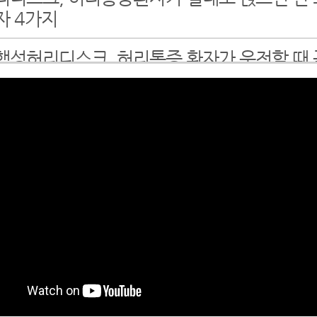
자 4가지
행성허리디스크, 허리통증 환자가 운전할 때 
 하는 엉덩이 운동
리아플때운동, 무조건 해야 되는 4가지
남허리디스크병원에서 알려드리는 허리디스
, 디스크 파열 회복 단계별 운동법
울 한방척추전문병원 강남 모커리한방병원에
디스크치료가 끝난 후 자가관리 방법에 대해
립니다.
리디스크운동 알려주는 강남한의원 찾으시나