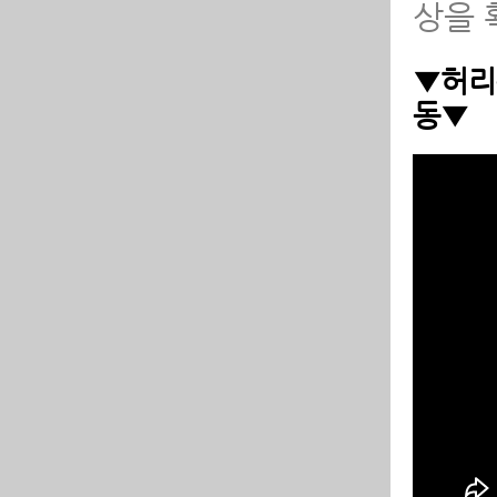
상을 
▼허리
동▼