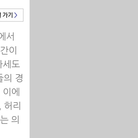
남 모
널 가기
>
나요?
교에서
스쿼트
시간이
자세도
환자가
들의 경
 이에
 앉는
 허리
이해,
는 의