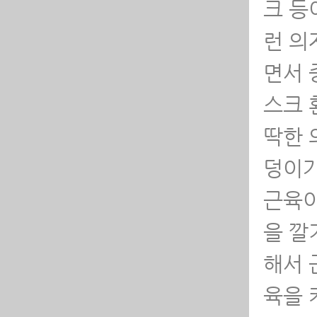
크 등
런 의
면서 
스크 
딱한 
덩이가
근육이
을 깔
해서 
육을 