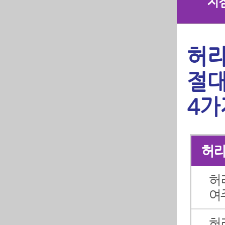
지
허리
절대
4가
허리
허
여
허