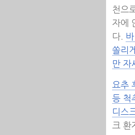
천으로
자에 
다.
바
쏠리게
만 자
요추 
등 척
디스크
크 환