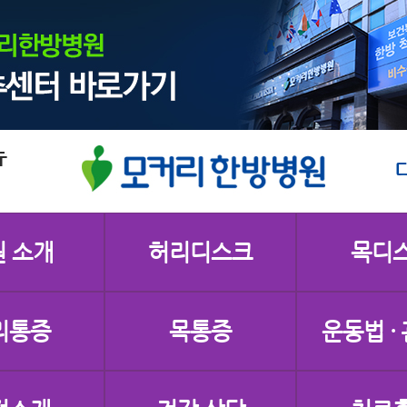
 소개
허리디스크
목디
리통증
목통증
운동법 ·