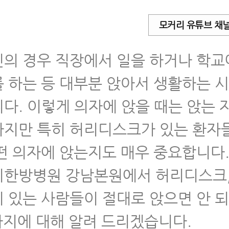
 알아야 할 허리디스크 운동 불변의 법칙을 강
리한방병원이 가르쳐드립니다.
모커리 유튜브 채
리디스크운동 알려주는 교대역한의원 찾으시
의 경우 직장에서 일을 하거나 학
리디스크, 허리통증 환자에게 좋은 와이드 
 강남 모커리한방병원이 알려드립니다.
 하는 등 대부분 앉아서 생활하는 
다. 이렇게 의자에 앉을 때는 앉는 
울허리디스크병원, 아침에 허리아픈 디스크 
 해야 할 운동 4가지
지만 특히 허리디스크가 있는 환자
떤 의자에 앉는지도 매우 중요합니다.
울척추병원, 허리디스크 환자가 꼭 피해야 할
세 6가지
한방병원 강남본원에서 허리디스크,
스크신전운동, 협착증신전운동에 대한 바른 
 있는 사람들이 절대로 앉으면 안 되
못하면 더 아픕니다.
가지에 대해 알려 드리겠습니다.