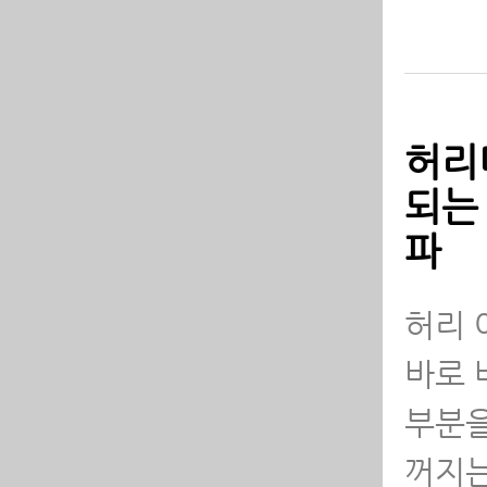
허
좋
허
반
허리
되는 
허
대
파
목디
허리 
바로 
부분을
꺼지는