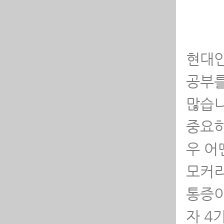
꼭
커
허
현대인
허
를
공부를
많습니
서
꼭
중요하
우 어
서
자
모커리
디
통증이
잘
자 4