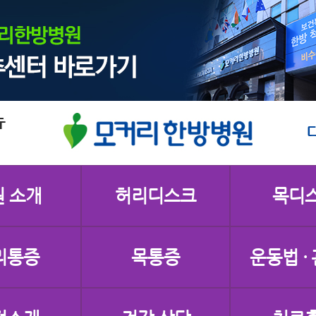
 소개
허리디스크
목디
리통증
목통증
운동법 ·