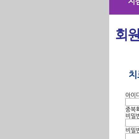
지
회
치
아이
중복
비밀
비밀