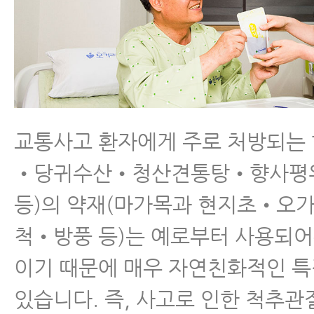
교통사고 환자에게 주로 처방되는
•당귀수산•청산견통탕•향사평
등)의 약재(마가목과 현지초•오
척•방풍 등)는 예로부터 사용되
이기 때문에 매우 자연친화적인 
있습니다. 즉, 사고로 인한 척추관