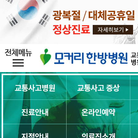
교
병
교통사고병원
교통사고 증상
진료안내
온라인예약
지점안내
의료진소개