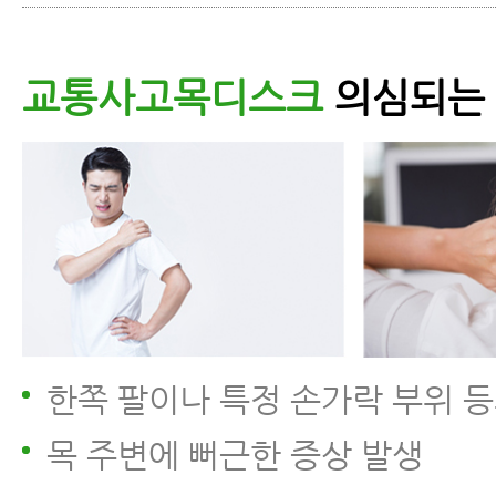
교통사고목디스크
의심되는
한쪽 팔이나 특정 손가락 부위 등
목 주변에 뻐근한 증상 발생