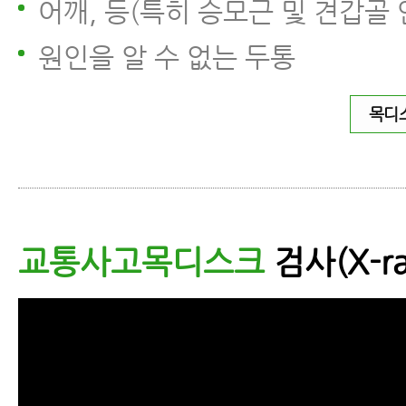
어깨, 등(특히 승모근 및 견갑골 
원인을 알 수 없는 두통
목디
교통사고목디스크
검사(X-r