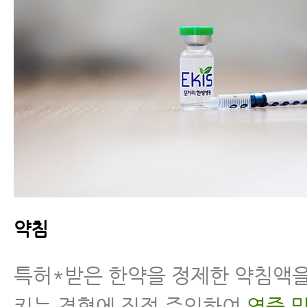
약침
특허*받은 한약을 정제한 약침액을
키는 경혈에 직접 주입하여
염증 