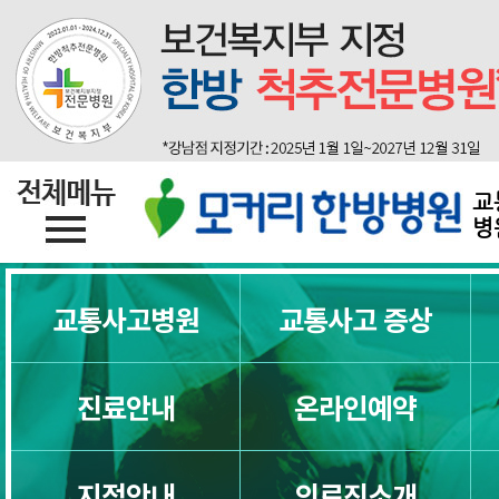
교통사고후유증 치료를 한방 척추전
야 하는 10가지 이유
교통사고는 왜 다음날이 훨씬 더 아픈
명이 가능합니다.
교
교통사고후유증증상
병
교통사고후유증 두통
교통사고병원
교통사고 증상
교통사고뇌진탕
진료안내
온라인예약
교통사고후유증 한방치료
지점안내
의료진소개