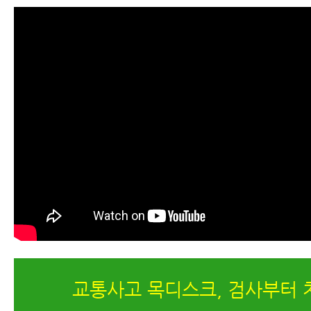
교통사고다리저림
교통사고두통
교통사고타박상
교통사고어혈
교통사고 검사
교통사고병원비(교통사고치료비)
교통사고 목디스크, 검사부터