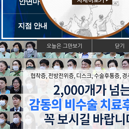
안면마비
근감소증
지점 안내
치료후기
오늘은 그만보기
닫기