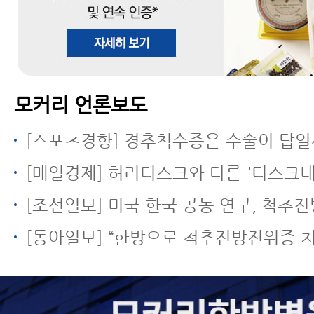
모커리 언론보도
[스포츠경향] 경추척수증은 수술이 답일
[매일경제] 허리디스크와 다른 '디스크내장증' 무리한 운동
[조선일보] 미국 한국 공동 연구, 척추전방전위증에 한방 근육
[동아일보] “한방으로 척추전방전위증 치료… 신경 주사