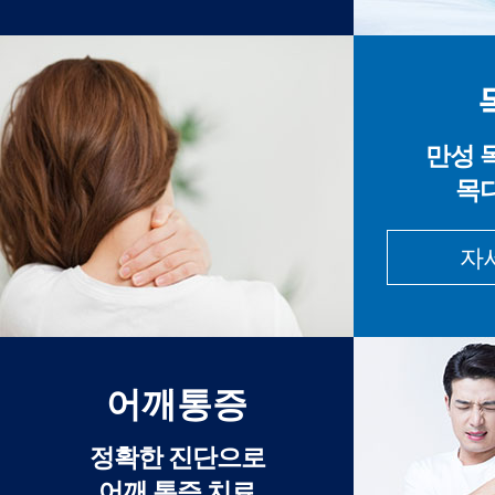
만성 
목
자
어깨통증
정확한 진단으로
어깨 통증 치료