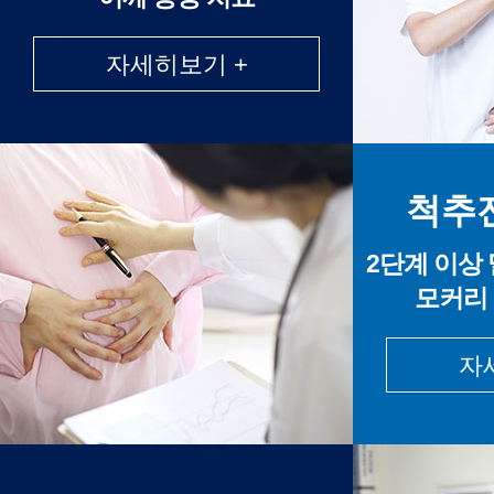
자세히보기 +
척추
2단계 이상
모커리
자