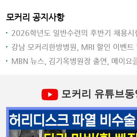
모커리 공지사항
2026학년도 일반수련의 후반기 채용시험
강남 모커리한방병원, MRI 할인 이벤트 
MBN 뉴스, 김기옥병원장 출연, 메이요클리닉과 모커리한방병원 전방
모커리 유튜브동