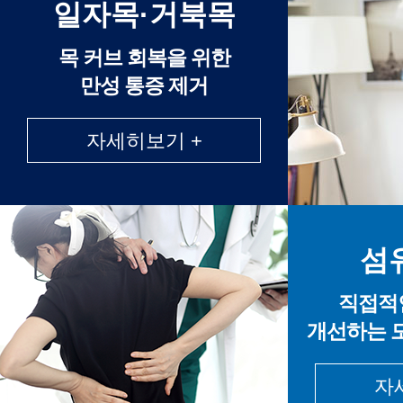
일자목·거북목
목 커브 회복을 위한
만성 통증 제거
자세히보기 +
섬
직접적
개선하는 
자