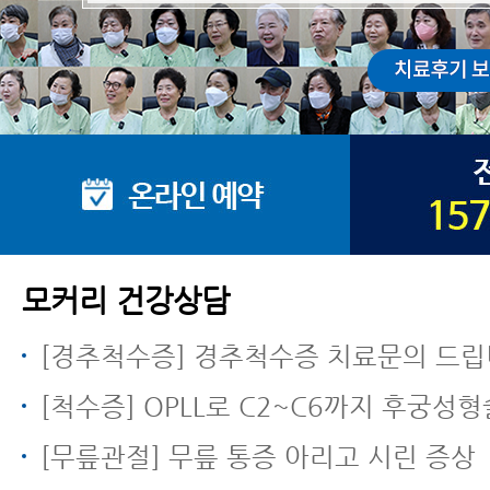
모커리 건강상담
[경추척수증] 경추척수증 치료문의 드립
[척수증] OPLL로 C2~C6까지 후궁성
[무릎관절] 무릎 통증 아리고 시린 증상