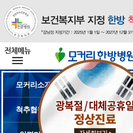
모커리소개
척추질환
척추협착증
디스크