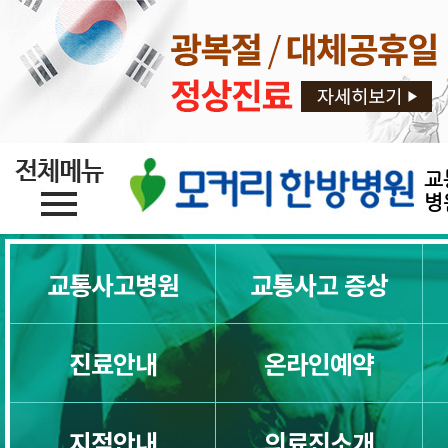
교통사고 증상
교통사고후유증 치료를 한방 척추전
야 하는 10가지 이유
교통사고는 왜 다음날이 훨씬 더 아픈
교
명이 가능합니다.
병
교통사고후유증증상
교통사고병원
교통사고 증상
교통사고후유증 두통
진료안내
온라인예약
교통사고뇌진탕
지점안내
의료진소개