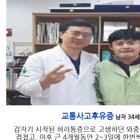
더 아픈지 과학적인 설명이 가
능합니다.
교통사고 검사 종류 및 검사 가
능 부위와 진단
교통사고후유증
남자 34세
갑자기 시작된 허리통증으로 고생하던 와
겹쳤고, 이후 근 4개월동안 2~3일에 한번