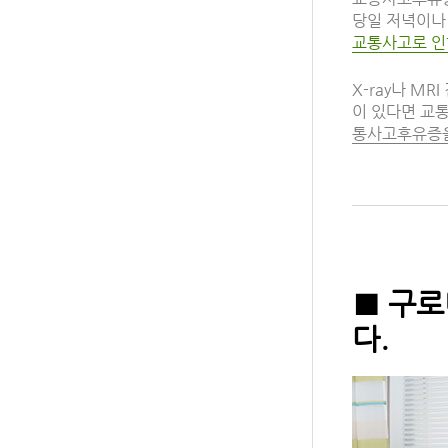
당일 저녁이나
교통사고로 인
X-ray나 M
이 있다면 교
통사고후유증을
■ 구
다.