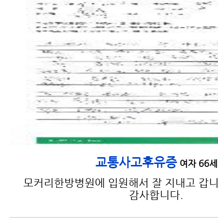
교통사고후유증
여자 66세
모커리한방병원에 입원해서 잘 지내고 갑니
감사합니다.