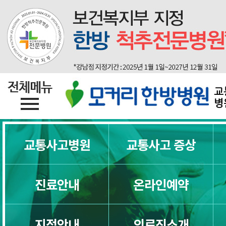
교
병
교통사고병원
교통사고 증상
진료안내
온라인예약
지점안내
의료진소개