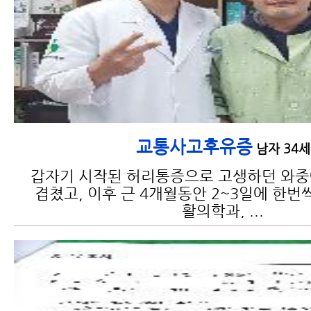
교통사고후유증
남자 34세
갑자기 시작된 허리통증으로 고생하던 와
겹쳤고, 이후 근 4개월동안 2~3일에 한번
활의학과, ...