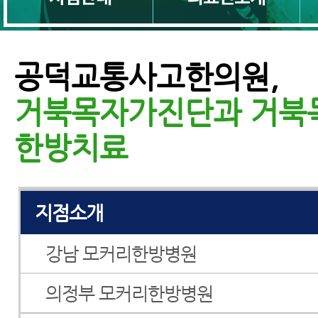
공덕교통사고한의원,
거북목자가진단과 거북
교통사고병원
한방치료
교통사고한의원
지점소개
강남 모커리한방병원
의정부 모커리한방병원