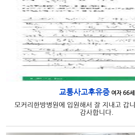
교통사고후유증
여자 66세
모커리한방병원에 입원해서 잘 지내고 갑니
감사합니다.