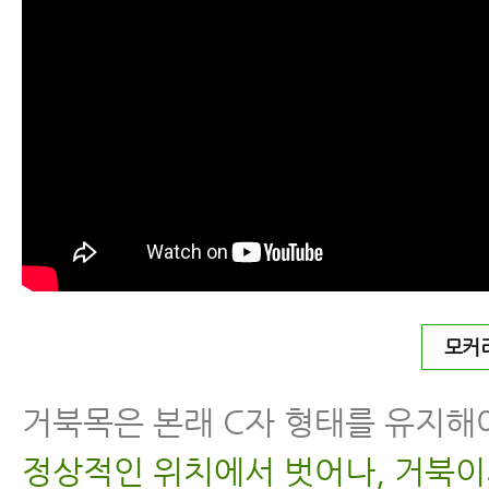
교통사고한의원 한방치료의 장점
교통사고병원에서 알려주는 교통사고
은 분이 잘 모르는 이야기
교통사고 한방치료 (교통사고치료)
교통사고후병원 잘 고르는 법 7가지
모커
교통사고 후 입원 병원 어떻게 고르면
거북목은 본래 C자 형태를 유지해
자동차사고병원 잘 고르는 법 8가지
정상적인 위치에서 벗어나, 거북이