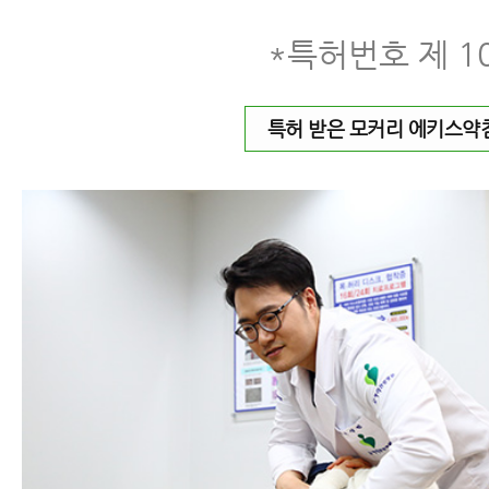
*특허번호 제 10
특허 받은 모커리 에키스약