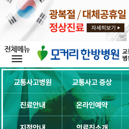
교
병
교통사고병원
교통사고 증상
진료안내
온라인예약
지점안내
의료진소개