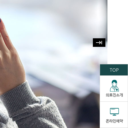
keyboard_tab
TOP
의료진소개
온라인예약