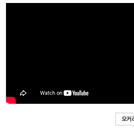
교통사고 후 입원 병원 어떻게 고르면
자동차사고병원 잘 고르는 법 8가지
모커