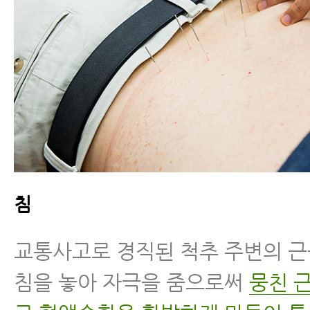
침
교통사고로 경직된 척추 주변의 
침을 놓아 자극을 줌으로써
뭉친 