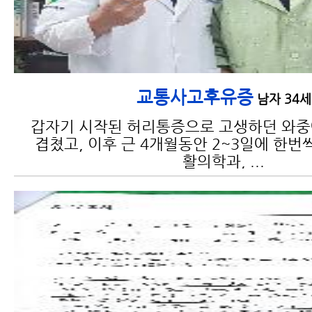
교통사고후유증
남자 34세
갑자기 시작된 허리통증으로 고생하던 와
겹쳤고, 이후 근 4개월동안 2~3일에 한번
활의학과, ...