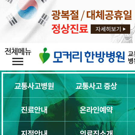
교통사고뇌진탕
교통사고후유증 한방치료
교통사고디스크
교
교통사고목통증
병
교통사고일자목
교통사고병원
교통사고 증상
교통사고목디스크
진료안내
온라인예약
교통사고허리통증
지점안내
의료진소개