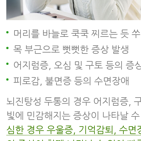
머리를 바늘로 쿡쿡 찌르는 듯 
목 부근으로 뻣뻣한 증상 발생
어지럼증, 오심 및 구토 등의 증
피로감, 불면증 등의 수면장애
뇌진탕성 두통의 경우 어지럼증, 구
빛에 민감해지는 증상이 나타날 수
심한 경우 우울증, 기억감퇴, 수면