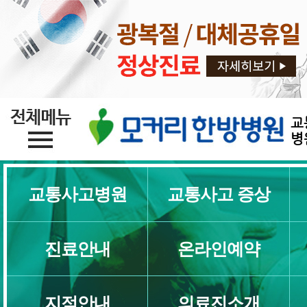
교
병
교통사고병원
교통사고 증상
진료안내
온라인예약
지점안내
의료진소개