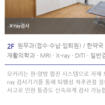
X-ray검사
원무과(접수·수납·입퇴원) / 한약국 
2F
재활의학과 · MRI · X-ray · DITI · 일
모커리는 한·양방 협진 시스템으로 자체 보
ray 검사기기를 통해 퇴행성 척추관절 
사고로 인한 통증도 신속하게 검사 가능