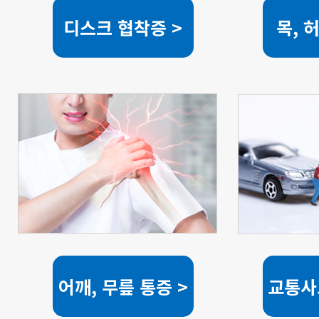
디스크 협착증 >
목, 
어깨, 무릎 통증 >
교통사