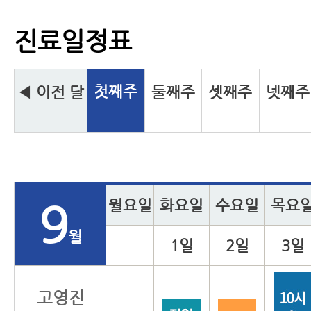
진료일정표
첫째주
◀ 이전 달
둘째주
셋째주
넷째주
월요일
화요일
수요일
목요
9
월
1일
2일
3일
고영진