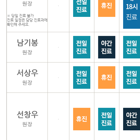
원장
·
※ 당일 진료 불가
진료 일정은 담당 진료과에
확인해 주세요.
남기봉
·
원장
서상우
·
원장
선창우
·
원장