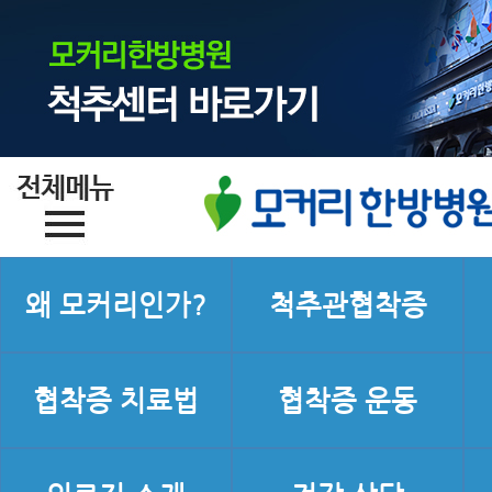
왜 모커리인가?
척추관협착증
협착증 치료법
협착증 운동