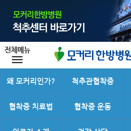
왜 모커리인가?
척추관협착증
협착증 치료법
협착증 운동