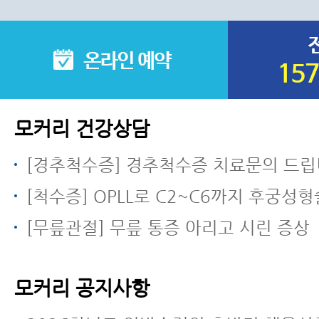
모커리 건강상담
[경추척수증] 경추척수증 치료문의 드립
[척수증] OPLL로 C2~C6까지 후궁성
[무릎관절] 무릎 통증 아리고 시린 증상
모커리 공지사항