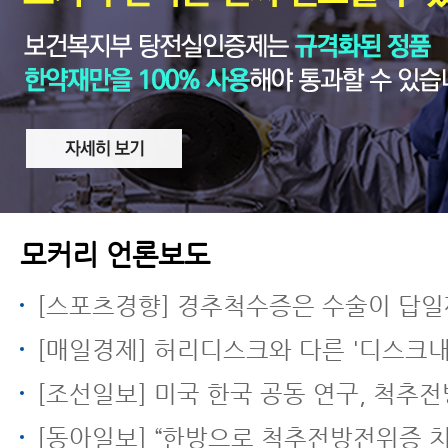
모커리 언론보도
[스포츠경향] 경추척수증은 수술이 답일
[매일경제] 허리디스크와 다른 '디스크내장증' 무리한 운동
[조선일보] 미국 한국 공동 연구, 척추전방전위증에 한방 근육
[동아일보] “한방으로 척추전방전위증 치료… 신경 주사