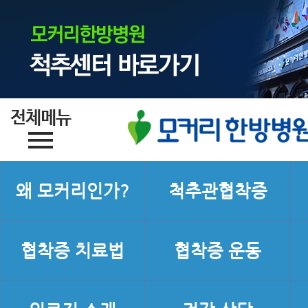
왜 모커리인가?
척추관협착증
협착증 치료법
협착증 운동