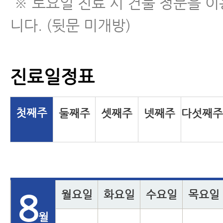
※ 토요일 진료 시 건물 정문을 
니다. (뒷문 미개방)
진료일정표
첫째주
둘째주
셋째주
넷째주
다섯째
월요일
화요일
수요일
목요일
8
월