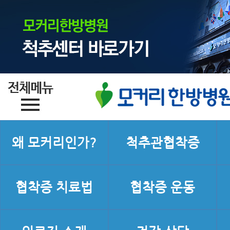
왜 모커리인가?
척추관협착증
협착증 치료법
협착증 운동