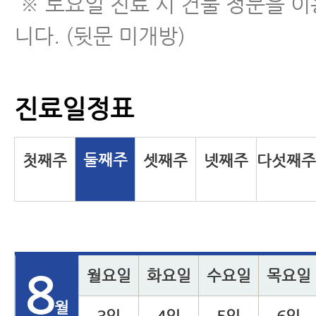
※ 토요일 진료 시 건물 정문을 
니다. (뒷문 미개방)
진료일정표
둘째주
첫째주
셋째주
넷째주
다섯째
월요일
화요일
수요일
목요일
8
월