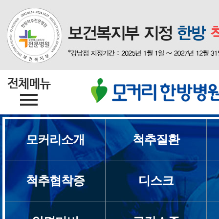
모커리소개
척추질환
모커리소개
브랜드스토리
척추협착증
디스크
의료진소개