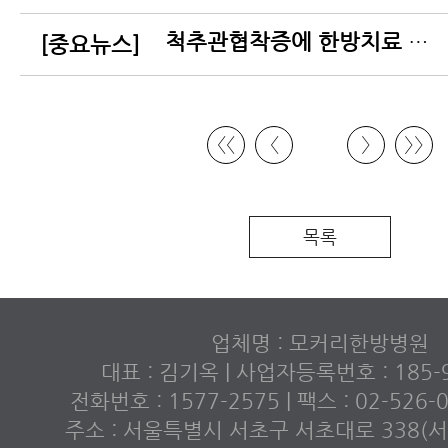
척추관협착증에 한방치료 효과…SCI저널에 첫 발표
[중요뉴스]
〈〈
〈
〉
〉〉
목록
업체명 : 모커리한방병원
대표 : 김기옥 | 사업자등록번호 : 185-9
전화번호 : 1577-2575 | 팩스 : 02-526
주소 : 서울특별시 서초구 서초대로 338(서초