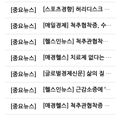
[스포츠경향] 허리디스크 파열, 디스크 파열이 심하면 심할수록 흡수가 잘된다
[중요뉴스]
[매일경제] 척추협착증, 수술 전에 근육 재활부터
[중요뉴스]
[헬스인뉴스] 척추관협착증 '걷기 운동', 보행 힘들수록 집에서 하세요!
[중요뉴스]
[매경헬스] 치료제 없다는 근감소증, 한약 '인삼양영탕' 효과는?
[중요뉴스]
[글로벌경제신문] 삶의 질 저하 '근감소증' 치료 효과 한약 ‘인삼양영탕’
[중요뉴스]
[헬스인뉴스] 근감소증에 ‘인삼양영탕’ 처방하는 일본, 진짜 효과있을까?
[중요뉴스]
[매경헬스] 척추관협착증 걷기운동, 무리하면 毒…이 4가지는 꼭 피하세요!
[중요뉴스]