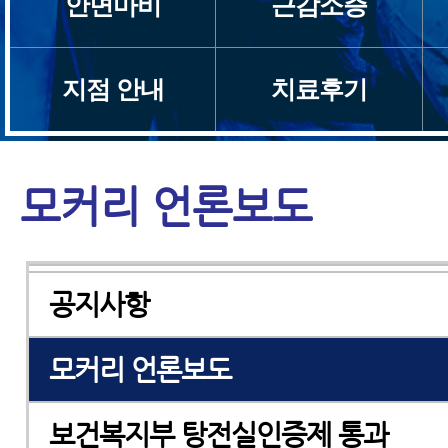
안면마비
근감소증
설립자 인사말
지점 안내
치료후기
지점소개
검증된 치료효과
모커리 언론보도
한양방협진
공지사항
모커리 언론보도
보건복지부 탕전실인증제 통과