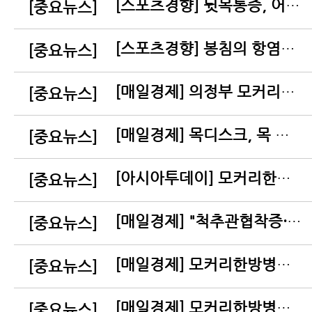
[스포츠경향] 뒷목통증, 어깨통증 근막통증증후군 치료해도 계속 재발하는 이유
[중요뉴스]
[스포츠경향] 봉침의 항염증…진통 효과 제대로 볼 수 있는 방법은?
[중요뉴스]
[매일경제] 의정부 모커리한방병원-의정부 성모병원, "의료의 질 향상" 협력협약
[중요뉴스]
[매일경제] 목디스크, 목 주변 근육만 풀어줘도 증상 좋아진다
[중요뉴스]
[아시아투데이] 모커리한방병원, 복지부 ‘한방 척추전문병원’ 재지정
[중요뉴스]
[매일경제] "척추관협착증·디스크 무엇이든 물어보세요"
[중요뉴스]
[매일경제] 모커리한방병원, 한방병원 최초 유튜브 구독자 15만 돌파
[중요뉴스]
[매일경제] 모커리한방병원, 4년 연속 환자가 인정한 '최우수평가병원' 인증
[중요뉴스]