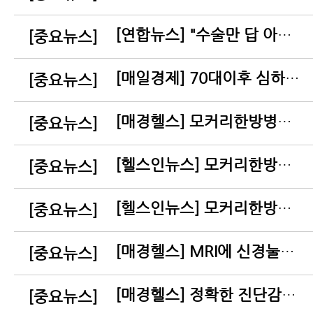
[연합뉴스] "수술만 답 아니다"…'추나·침'에 주목하는 메이요클리닉
[중요뉴스]
[매일경제] 70대이후 심하게 구부러진 허리…협착증 아닐수도
[중요뉴스]
[매경헬스] 모커리한방병원 원외탕전실 국내 첫 3연속 복지부 인증
[중요뉴스]
[헬스인뉴스] 모커리한방병원, 보건복지부 탕전실 인증제 ‘일반한약’ 부문 3연속 인증
[중요뉴스]
[헬스인뉴스] 모커리한방병원, 4주기 연속 인증 획득
[중요뉴스]
[매경헬스] MRI에 신경눌림 안 보이는데 엉덩이·다리가 저린다면…
[중요뉴스]
[매경헬스] 정확한 진단감별 중요한 '족하수' 비수술 치료법은?
[중요뉴스]