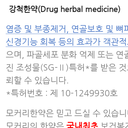
강척한약(Drug herbal medicine)
염증 및 부종제거, 연골보호 및 뼈
신경기능 회복 등의 효과가 객관적
으며, 파골세포 분화 억제 또는 연
진 조성물(SG-Ⅱ)특허*를 받은 
뢰할 수 있습니다.
*특허번호 : 제 10-1249930호
모커리한약은 믿고 드실 수 있습니
모커리의 한약은
국내최초
보건복