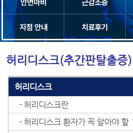
안면마비
근감소증
목통증
지점 안내
치료후기
일자목/거북목
척수증
허리디스크(추간판탈출증)
경추관협착증
허리디스크
- 허리디스크란
- 허리디스크 환자가 꼭 알아야 할 