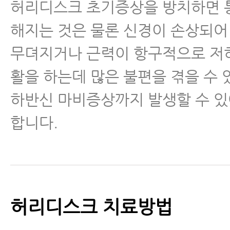
허리디스크 초기증상을 방치하면 
- 허리디스크는 어떻게 척추협착증
해지는 것은 물론 신경이 손상되어
까? 전조증상과 진행을 막는 방법
무뎌지거나 근력이 항구적으로 저
- 허리신경주사 꼭 맞아야 할 이유
활을 하는데 많은 불편을 겪을 수 
안 되는 이유
하반신 마비증상까지 발생할 수 
- 허리디스크 운동 불변의 법칙, 
합니다.
않으면 여러분의 허리는 나빠집니
- 허리디스크 허리통증 환자는 일
닌 와이드 스쿼트를 해야 한다
허리디스크 치료방법
- 자고 일어나면 아침에 통증이 
크 환자가 매일 꼭 해야 하는 4가지