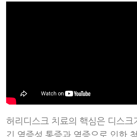
- 허리디스크 협착증 신전운동에 
- 허리디스크가 오랫동안 낫지 않
유와 해결 방법
- 허리디스크보존치료 오래해도 안
도대체 무엇이 문제인가? 해결 방
허리통증
좌골신경통
허리디스크 치료의 핵심은 디스크
척추관협착증
긴 염증성 통증과 염증으로 인한 척