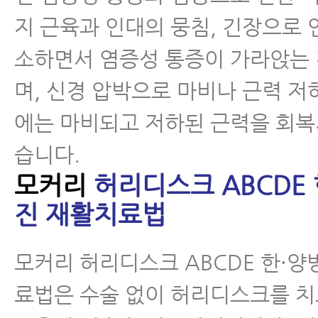
지 근육과 인대의 뭉침, 긴장으로 
척추분리증
소하면서 염증성 통증이 가라앉는
척추전방전위증
며, 신경 압박으로 마비나 근력 저
척추유합술 후 재발
에는 마비되고 저하된 근력을 회복
습니다.
척추운동법
모커리
허리디스크 ABCDE 
진 재활치료법
섬유근육통
수술 후 통증·재활
모커리 허리디스크 ABCDE 한·양
료법은 수술 없이 허리디스크를 
근육파열