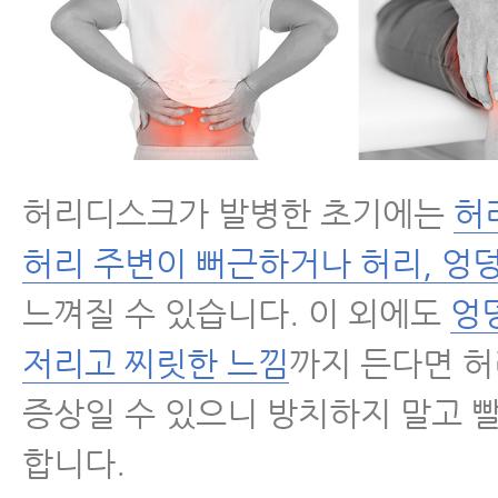
- 허리디스크 치료 받아도 잘 낫지 
지
- 허리에 좋은 음식, 허리디스크·
식 찾으신다구요? 이 음식을 꼭 
허리디스크가 발병한 초기에는
허
- 추간판탈출증, 협착증 주사나 시
허리 주변이 뻐근하거나 허리, 엉
게 아플 때 사람들이 많이 하는 3
느껴질 수 있습니다. 이 외에도
엉
- 허리디스크치료, 근육을 꼭 치료
저리고 찌릿한 느낌
까지 든다면 
증상일 수 있으니 방치하지 말고 
- 허리디스크치료가 끝난 후 자가
합니다.
- 허리디스크파열 회복 단계와 단