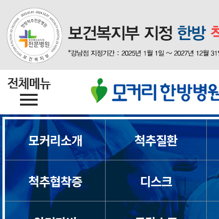
모커리소개
척추질환
척추협착증
디스크
목디스크