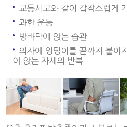
교통사고와 같이 갑작스럽게 
- 허리디스크 치료해도 낫지 않는 
과한 운동
- 허리디스크 수술을 꼭 해야 하는
방바닥에 앉는 습관
- 퇴행성허리디스크 스테로이드 주
의자에 엉덩이를 끝까지 붙이지
밖의 부작용
이 앉는 자세의 반복
- 허리디스크 악화시키는 생활습관
- 추간판탈출증 환자, 새우잠이 안
- 추간판탈출증 무중력의자
- 추간판탈출증 재발 막는 방법, 