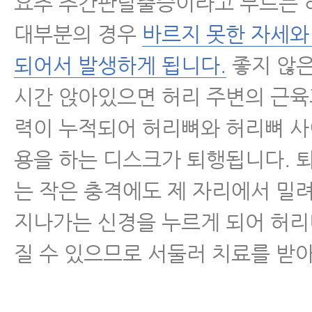
요추 추간판탈출증이라고 부르는
- 추간판탈출증 운동 1.스케이트 
대부분의 경우
바르지 못한 자세와
되어서 발생하게 됩니다.
좋지 않은
- 추간판탈출증 운동 2.데스크 플
시간 앉아있으면 허리 주변의 근육
- 추간판탈출증 운동 3.허리 도리
력이 누적되어 허리뼈와 허리뼈 
- 추간판탈출증 운동 4.걷기 운동
용을 하는 디스크가 퇴행됩니다. 
- 추간판탈출증 운동 5.허리 돌리
는 작은 충격에도 제 자리에서 밀
지나가는 신경을 누르게 되어 허
- 추간판탈출증 운동 6.골반 운동
질 수 있으므로 서둘러 치료를 받아
- 추간판탈출증 운동 7.고관절•무
- 추간판탈출증 운동 8.맨몸스쿼트