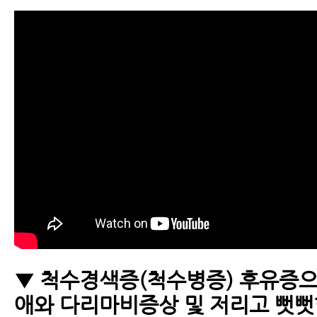
▼ 척수경색증(척수병증) 후유증
애와 다리마비증상 및 저리고 뻣뻣