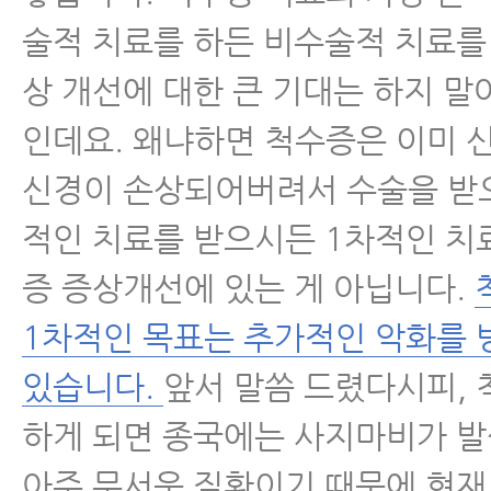
경추관협착증
술적 치료를 하든 비수술적 치료를
상 개선에 대한 큰 기대는 하지 말
허리디스크
인데요. 왜냐하면 척수증은 이미 신
허리통증
신경이 손상되어버려서 수술을 받
적인 치료를 받으시든 1차적인 치
좌골신경통
증 증상개선에 있는 게 아닙니다.
척추관협착증
1차적인 목표는 추가적인 악화를 
있습니다.
앞서 말씀 드렸다시피,
척추분리증
하게 되면 종국에는 사지마비가 발
척추전방전위증
아주 무서운 질환이기 때문에 현재