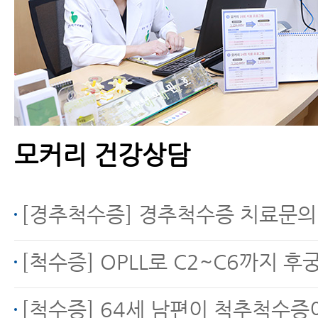
모커리 건강상담
[경추척수증] 경추척수증 치료문의
[척수증] OPLL로 C2~C6까지 후궁
[척수증] 64세 남편이 척추척수증이라고 병원에서3일후 