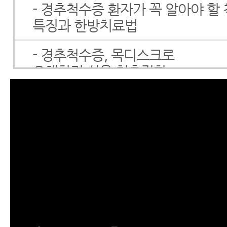
- 경추척수증 환자가 꼭 알아야 할
특징과 한방치료법
- 경추척수증, 목디스크로
오해하기 쉬운 척추질환
- Myelopathy(경추척수증)에
대해 꼭 알아야 할 7가지
- 경추척수증 환자의 비수술 재활치
락질과 단추 끼우기가 어렵고 걸으
환자
- 경추척수증 환자의 비수술 재활치
마비와 보행 시 균형을 못 잡고 비