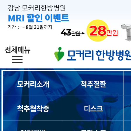
모커리소개
척추질환
척추협착증
디스크