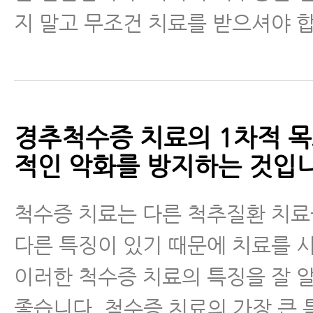
지 말고 무조건 치료를 받으셔야 
- 경추척수증, 척수증수술 타이밍
가능성
- 흉추척수증(thoracic myelopa
증) 수술 없이 치료 가능한 이유와
경추척수증 치료의 1차적 
치료 사례들
적인 악화를 방지하는 것입니
- 척수경색증(Spinal Cord Infarc
료 가능한 이유와 척수증 비수술치
척수증 치료는 다른 척추질환 치
다른 특징이 있기 때문에 치료를 
- 경추척수증 수술 후 재활, 남은
으로 치료 해야 하는 이유와 근육
이러한 척수증 치료의 특징을 잘 
례들
좋습니다. 척수증 치료의 가장 큰 