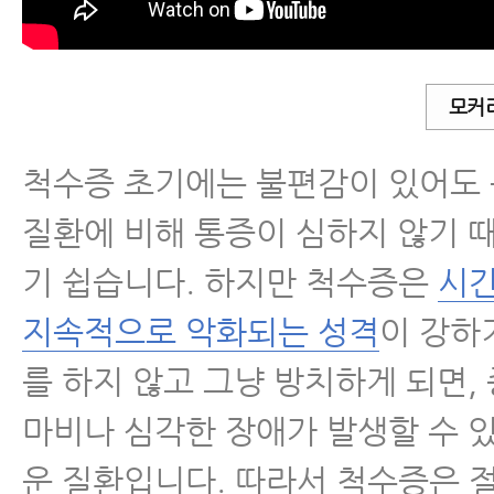
- 목디스크 파열과 경추척수증 근
기, 신경주사 맞아도 계속 아픈 환
모커
- 경추척수증 환자 4명의 비수술
척수증 초기에는 불편감이 있어도
료후기, 척수증에 꼭 수술만이 정답
질환에 비해 통증이 심하지 않기 
- 척수증 (myelopathy, 경추척수
기 쉽습니다. 하지만 척수증은
시간
술 없이 치료 가능한 이유
지속적으로 악화되는 성격
이 강하
- 경추척수증(척수병증), 목디스크
를 하지 않고 그냥 방치하게 되면,
한 척추질환
마비나 심각한 장애가 발생할 수 
- 경추척수증(Myelopathy, 척수
운 질환입니다. 따라서 척수증은 
드시 알아야 할 8가지