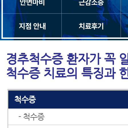
안면마비
근감소증
지점 안내
치료후기
목디스크
경추척수증 환자가 꼭 
목통증
척수증 치료의 특징과 
일자목/거북목
척수증
- 척수증