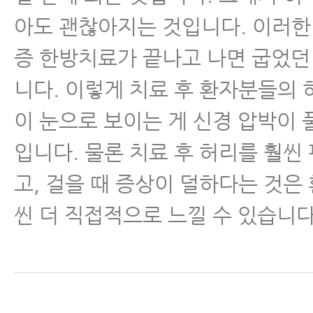
- 허리협착증에 좋은 운동, 공 스트
아도 괜찮아지는 것입니다. 이러한
증 한방치료가 끝나고 나면 굽었던
- 척추협착증 환자에게 좋은 뭉친 
주는 운동
니다. 이렇게 치료 후 환자분들의 
이 눈으로 보이는 게 신경 압박이
- 척추관협착증과 허리디스크, 아
이유와 해결 방법
입니다. 물론 치료 후 허리를 훨씬
고, 걸을 때 증상이 덜하다는 것은
- 협착증치료, 지난 20년간 협착
엄청난 발전을 이룩했다
씬 더 직접적으로 느낄 수 있습니다
- 척추협착증원인 2가지, 제대로 
료가 가능한 이유를 알 수 있다.
- 허리협착증운동, 매일 반드시 해