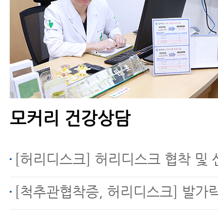
척추전방전위증을 동반
한 척추협착증, 수술 없
이 치료하는 방법
모커리 건강상담
척추관협착증의 진행을
막는 8가지 방법
[허리디스크] 허리디스크 협착 및 신경통 문의 (디스크내장증
[척추관협착증, 허리디스크] 발가락 마비 