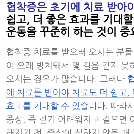
협착증은 초기에 치료 받아
5가지 운동
쉽고, 더 좋은 효과를 기대할
- 척추협착증 수술 없이도 치료가 
운동을 꾸준히 하는 것이 중
가지
협착증 치료를 받으러 오시는 분들
- 허리협착증치료 효과, 임상시험과
통해 밝혀진 재활치료 효과와 국제
이 오래 방치돼서 몇 걸음 걷지 
표
오시는 경우가 많습니다. 그러나
- 척추관협착증이 수술 없이 좋아질
에 치료를 받아야 치료도 더 쉽고, 
효과를 기대할 수 있습니다.
따라서
- 허리협착증증세 완화에 도움 되는
4주간 꾸준히 하면 증상이 완화됩
증상, 즉 걷기 어려워지고 걸으면 
해지기 전, 증상이 심하지 않을 때
- 척추협착증운동 – 둔근(엉덩이 근