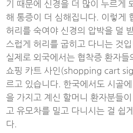
기 때문에 신경을 더 많이 누르게 되
- 척추협착증 한방치료 비용, 비싸
해 통증이 더 심해집니다. 이렇게
- 협착증 치료, 이런 분들일수록 
허리를 숙여야 신경의 압박을 덜 
좋다
스럽게 허리를 굽히고 다니는 것입
- 협착증이 아닌 디스크 환자가 
실제로 외국에서는 협착증 환자들
하는 경우가 많이 늘고 있다
쇼핑 카트 사인(shopping cart s
- 협착증 한방치료로 신경압박이 
르고 있습니다. 한국에서도 시골에
이는 증거가 있습니다
을 가지고 계신 할머니 환자분들이
- 척추협착증 한방치료비용과 실손
고 유모차를 밀고 다니시는 걸 쉽게
는 법
다.
- 허리디스크, 척추관협착증 MRI