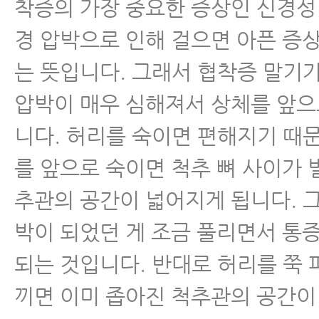
- 허리디스크협착증
착증의 가장 중요한 증상인 신경성
경 압박으로 인해 걸으면 아픈 증
- 척추협착증 비수술치료 원리
는 뜻입니다. 그래서 협착증 말기가
- 척추협착증치료 후 허리펴짐
압박이 매우 심해져서 상체를 앞으
- 척추협착증 MRI와 임상증상
니다. 허리를 숙이면 편해지기 때
를 앞으로 숙이면 척추 뼈 사이가
- 척추협착증 생활수칙 10가지
추관의 공간이 넓어지게 됩니다. 
- 척추협착증 허리디스크 차이점
박이 되었던 게 조금 풀리면서 통
- 척추협착증수술 후 인접분절질환
되는 것입니다. 반대로 허리를 쭉 
- 척추협착증수술 부작용-척추수
끼면 이미 좁아진 척추관의 공간이