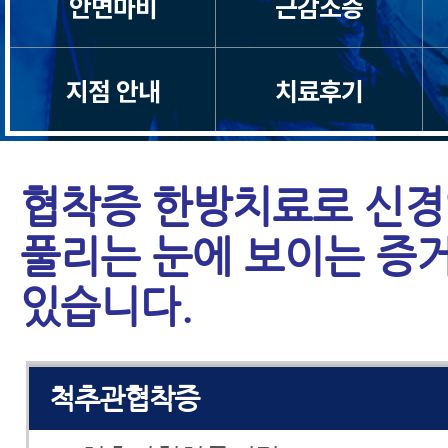
안면마비
근감소증
일자목/거북목
척수증
지점 안내
치료후기
경추관협착증
협착증 한방치료로 신
허리디스크
풀리는 눈에 보이는 증
허리통증
있습니다.
좌골신경통
척추관협착증