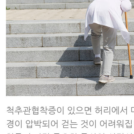
- 허리협착증에좋은운동 5가지와
- 척추협착증 허리, 다리 근력 운동
- 척추협착증운동-거꾸리운동
- 척추관협착증 반드시 피해야 할 
- 협착증에 맥켄지 운동 하면 안 되
- 허리협착증증세
척추관협착증이 있으면 허리에서 
- 허리협착증이 아니라 디스크라구
경이 압박되어 걷는 것이 어려워집