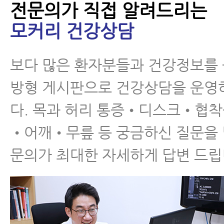
전문의가 직접 알려드리는
모커리 건강상담
척추관협착증 환자가 꼭
알아야 할 12가지
보다 많은 환자분들과 건강정보를
방형 게시판으로 건강상담을 운영
다. 목과 허리 통증•디스크•협
•어깨•무릎 등 궁금하신 질문을
척추협착증 한방치료 효
문의가 최대한 자세하게 답변 드립
과를 못 믿으신다구요?
이 내용을 보시면 믿게
됩니다.