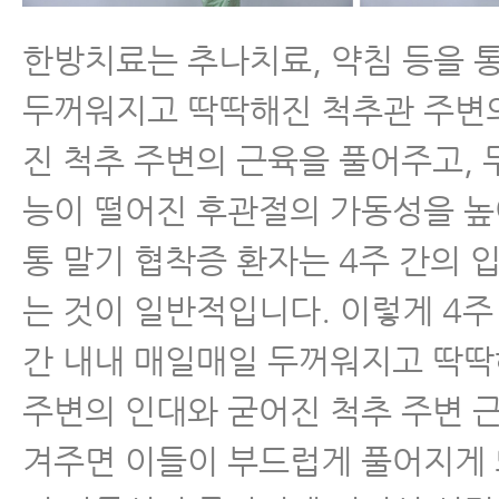
한방치료는 추나치료, 약침 등을 
- 척추전방전위증을 동반한 척추협
이 치료하는 방법
두꺼워지고 딱딱해진 척추관 주변
진 척추 주변의 근육을 풀어주고,
- 척추협착증 치료받을 때 뭘 믿고
요?
능이 떨어진 후관절의 가동성을 높
통 말기 협착증 환자는 4주 간의 
- 허리디스크와 협착증이 같이 있
협착증이 아닐 가능성이 매우 높습
는 것이 일반적입니다. 이렇게 4주
간 내내 매일매일 두꺼워지고 딱
- 척추관이 좁아져 협착이 있어도 
람이 많은 이유
주변의 인대와 굳어진 척추 주변 
겨주면 이들이 부드럽게 풀어지게 
- 척추협착증 치료 잘하는 곳 고르