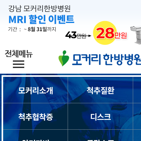
모커리소개
척추질환
목디스크
척추협착증
디스크
목통증