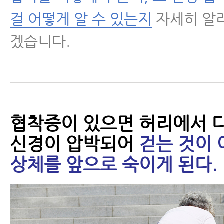
걸 어떻게 알 수 있는지
자세히 알
- 협착증은 치료를 받든 안 받든 
겠습니다.
야 한다
- 척추관협착증에 좋은 운동
- 척추관협착증에 좋은 운동 4가지
협착증이 있으면 허리에서 
- 척추협착증에 좋은 운동- 걷기 
신경이 압박되어
걷는 것이 
- 척추관협착증 걷기 운동에 대해 꼭
상체를 앞으로 숙이게 된다.
가지
- 척추협착증 운동, 걷기 운동을 잘
환자들이 많습니다 - 걷기 운동 제