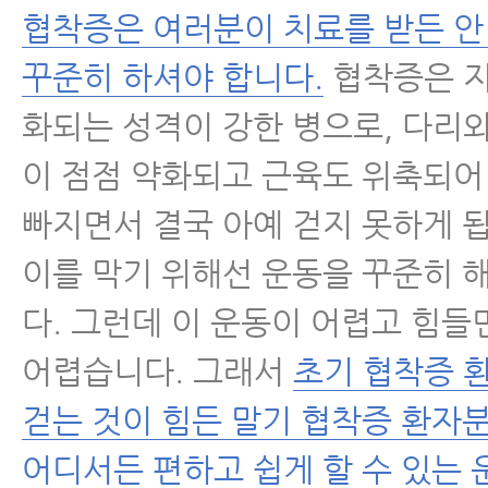
협착증은 여러분이 치료를 받든 안
수술 후 통증·재활
꾸준히 하셔야 합니다.
협착증은 
화되는 성격이 강한 병으로, 다리
근육파열
이 점점 약화되고 근육도 위축되어
디스크 내장증
빠지면서 결국 아예 걷지 못하게 
이를 막기 위해선 운동을 꾸준히 
다. 그런데 이 운동이 어렵고 힘들
어렵습니다. 그래서
초기 협착증 
걷는 것이 힘든 말기 협착증 환자
어디서든 편하고 쉽게 할 수 있는