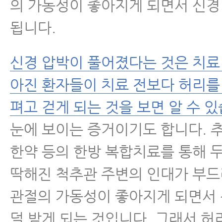
의 가동성이 좋아지게 되면서 신경
- 척추협착증과 근감소증은 매우 
됩니다.
있습니다.
- 허리에 좋은 음식, 허리디스크·
신경 압박이 풀어졌다는 것은 치료
식 찾으신다구요? 이 음식을 꼭 섭
아진 환자들이 치료 전보다 허리를
- 척추협착증, 퇴행성디스크, 척추
펴고 걷게 되는 것을 보면 알 수 있
리통증에 재활치료를 꼭 받아야 하
눈에 보이는 증거이기도 합니다. 추
- 척추협착증운동, 눌린 신경을 
한약 등의 한방 복합치료를 통해 
하는 5가지 운동
딱해진 척추관 주변의 인대가 부드
- 척추협착증인데 한쪽 다리만 심
관절의 가동성이 좋아지게 되면서
요? 협착증 증상이 아닐 수 있습니
덜 받게 되는 것입니다. 그래서 허