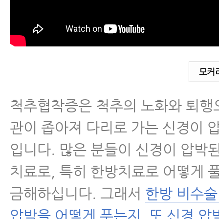
- 척추관협착증 수술
- 퇴행성척추관협착증을 일으키는 
- 퇴행성척추관협착증 수술 없이 
유
모커
- 척추협착증 말기 중증 환자가 
척추협착증은 척추의 노화와 퇴행
야 되는 4가지 이유
관이 좁아져 다리로 가는 신경이 
- 협착증에 스테로이드 시술 효과
입니다. 많은 분들이 신경이 압박
유
치료로, 특히 한방치료로 어떻게 풀
- 협착증 치료효과 논문
금해하십니다. 그래서
한방 비수술
압박을 어떻게 푸는지, 또 신경 
- 척추관협착증 환자가 꼭 알아야 