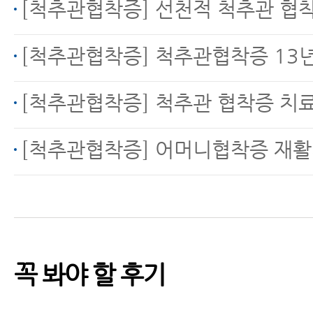
허리디스크, 척추관협착
[척추관협착증] 선천적 척추관 협착증으로 인한 방
증 MRI만 보고 진단하면
안 되는 이유
[척추관협착증] 척추관협착증 13년, 운동으로 호전됐지만 
[척추관협착증] 척추관 협착증 치
허리협착증이 아니라 디
[척추관협착증] 어머니협착증 재활치료
스크라구요
꼭 봐야 할 후기
척추관협착증 한방치료
비용과 실손보험 잘 이용