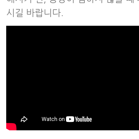
칭
시길 바랍니다.
- 척추관협착증 증상 완화에 좋은 
근
척추분리증
척추전방전위증
척추유합술 후 재발
척추운동법
섬유근육통