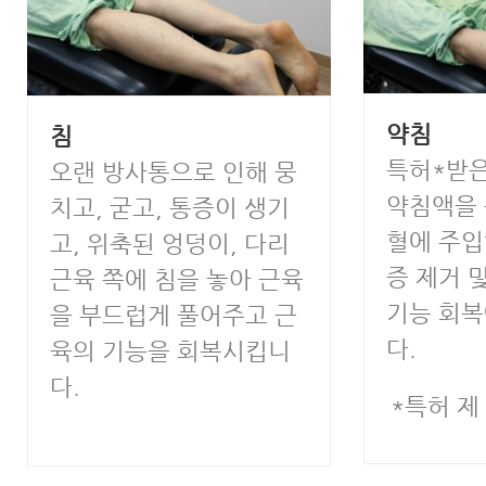
약침
침
특허*받은
오랜 방사통으로 인해 뭉
약침액을 
치고, 굳고, 통증이 생기
혈에 주입
고, 위축된 엉덩이, 다리
증 제거 
근육 쪽에 침을 놓아 근육
기능 회
을 부드럽게 풀어주고 근
다.
육의 기능을 회복시킵니
다.
*특허 제 