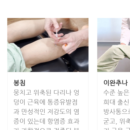
봉침
이완추나
뭉치고 위축된 다리나 엉
수준 높은
덩이 근육에 통증유발점
희대 출신
과 만성적인 저강도의 염
방사통으로
증이 있는데 항염증 효과
굳고, 위