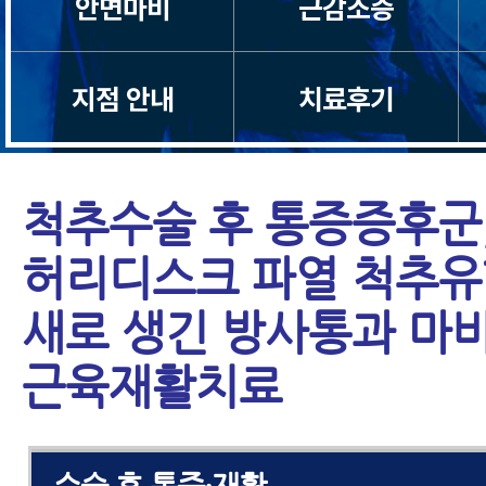
안면마비
근감소증
척추관협착증
지점 안내
치료후기
척추분리증
척추전방전위증
척추수술 후 통증증후군
허리디스크 파열 척추유
척추유합술 후 재발
새로 생긴 방사통과 마
척추운동법
근육재활치료
섬유근육통