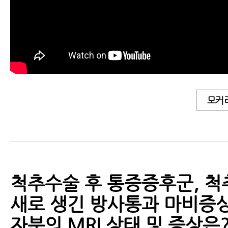
좋은 재활치료
- 협착증 수술 후 남아 있는 다리저
재활치료 해야 할까요?
- 척추수술 후 통증증후군, 허리디
모커
유합술 후 새로 생긴 방사통과 마
근육파열
디스크 내장증
척추수술 후 통증증후군, 척
새로 생긴 방사통과 마비증상
자분의 MRI 상태 및 증상은