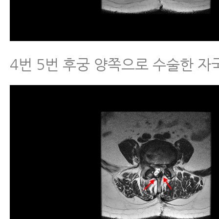
4번 5번 후궁 양쪽으로 수술한 자