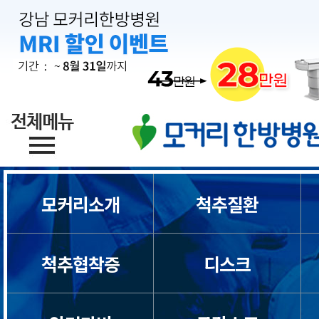
목통증
일자목/거북목
척수증
경추관협착증
모커리소개
척추질환
허리디스크
척추협착증
디스크
허리통증
좌골신경통