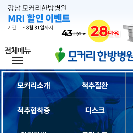
모커리소개
척추질환
척추협착증
디스크