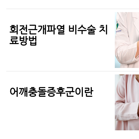
회전근개파열 비수술 치
료방법
어깨충돌증후군이란