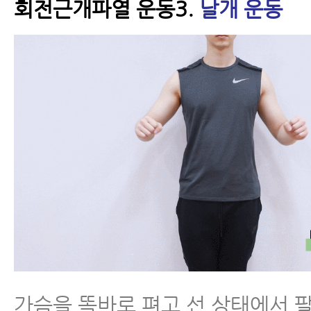
회전근개파열 운동3.
날개 운동
가슴을 똑바로 펴고 선 상태에서 팔