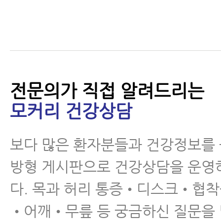
어깨통증에 좋은 운동
전문의가 직접 알려드리는
모커리 건강상담
실손보험적용 가능한 한
•양방협진 회전근개파
보다 많은 환자분들과 건강정보를
열 치료 프로그램
방형 게시판으로 건강상담을 운영
다. 목과 허리 통증•디스크•협
•어깨•무릎 등 궁금하신 질문을