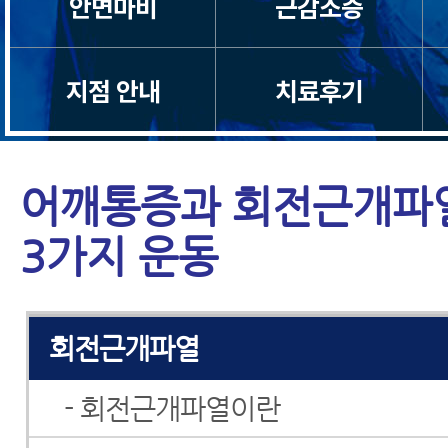
안면마비
근감소증
지점 안내
치료후기
어깨통증
어깨통증과 회전근개파
오십견
3가지 운동
어깨충돌증후군
회전근개파열
- 회전근개파열이란