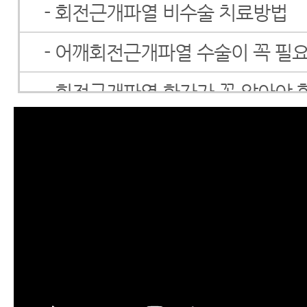
- 회전근개파열 비수술 치료방법
- 어깨회전근개파열 수술이 꼭 필
- 회전근개파열 환자가 꼭 알아야 
- 회전근개파열에 좋은 운동
테니스엘보·골프엘보
퇴행성무릎관절염
무릎연골연화증