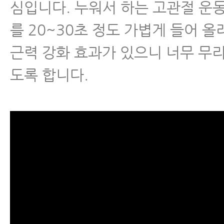
심입니다. 누워서 하는 고관절 운
척추관협착증
를 20~30초 정도 가볍게 들어 올
척추분리증
근력 강화 효과가 있으니 너무 무
도록 합니다.
척추전방전위증
척추유합술 후 재발
척추운동법
섬유근육통
수술 후 통증·재활