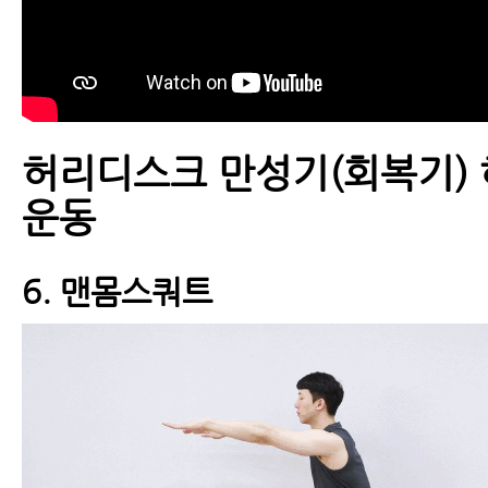
근육파열
디스크 내장증
허리디스크 만성기(회복기) 
운동
6. 맨몸스쿼트