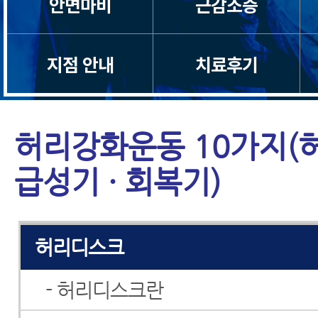
안면마비
근감소증
목디스크
지점 안내
치료후기
목통증
일자목/거북목
허리강화운동 10가지(
척수증
급성기 · 회복기)
경추관협착증
허리디스크
- 허리디스크란