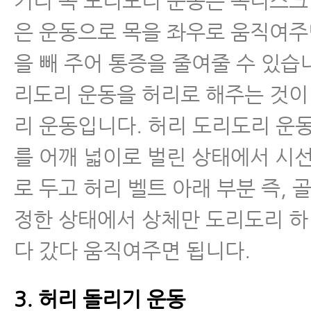
커리 목 도리도리 운동은 목디스크
은 운동으로 목을 좌우로 움직여주
- 추간판탈출증 운동 8.맨몸스쿼트
을 빼 주어 통증을 줄여줄 수 있습니
- 추간판탈출증 운동 9.계단 오르
리도리 운동을 허리로 해주는 것이
- 추간판탈출증 운동 10.모커리 
리 운동입니다. 허리 도리도리 운
를 어깨 넓이로 벌린 상태에서 시
- 퇴행성허리디스크와 허리디스크
로 두고 허리 벨트 아래 부분 즉, 
- 허리디스크, 척추관협착증 MRI
정한 상태에서 상체만 도리도리 하
면 안 되는 이유
다 갔다 움직여주면 됩니다.
- 허리디스크치료 - 허리디스크에
속 맞으신다고요?
3. 허리 돌리기 운동