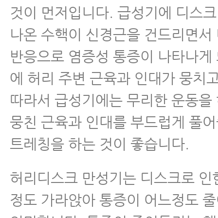
것이 먼저입니다. 급성기에 디스크
- 허리디스크 초기증상 자연치유
나온 수핵이 신경근을 건드리면서
- 허리디스크 자연치유 - 이론편
반응으로 염증성 통증이 나타나게 
- 허리디스크파열 자연치유 - 실전편
에 허리 주변 근육과 인대가 뭉치고
따라서 급성기에는 무리한 운동을
- 허리디스크파열 자연치유 - 실전편
및 회복패턴 알기
뭉친 근육과 인대를 부드럽게 풀어
트레칭을 하는 것이 좋습니다.
- 서울 한방척추전문병원이 알려
수술 신중히 결정해야 하는 이유
허리디스크 만성기는 디스크로 인
- 허리디스크 파열
정도 가라앉아 통증이 어느정도 
- 허리디스크 파열 흡수되는 이유