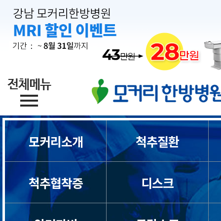
모커리소개
척추질환
척추협착증
디스크