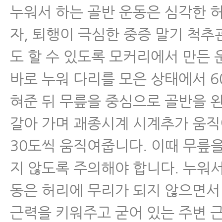
누워서 하는 골반 운동은 심각한 
- 허리디스크파열 회복 단계와 단
자, 퇴행이 극심한 중증 말기 척
- 허리디스크는 어떻게 척추협착증
도 할 수 있도록 모커리에서 만든 
까? 전조증상과 진행을 막는 방법
바로 누워 다리를 모은 상태에서 6
- 허리신경주사 꼭 맞아야 할 이유
혀준 뒤 무릎을 중심으로 골반을 왼
안 되는 이유
갈아 가며 괘종시계 시계추가 움
- 허리디스크 운동 불변의 법칙, 
30도씩 움직여줍니다. 이때 무릎
않으면 여러분의 허리는 나빠집니
지 않도록 주의해야 합니다. 누워서
- 허리디스크 허리통증 환자는 일
동은 허리에 무리가 되지 않으면서
닌 와이드 스쿼트를 해야 한다
근력을 키워주고 굳어 있는 주변 