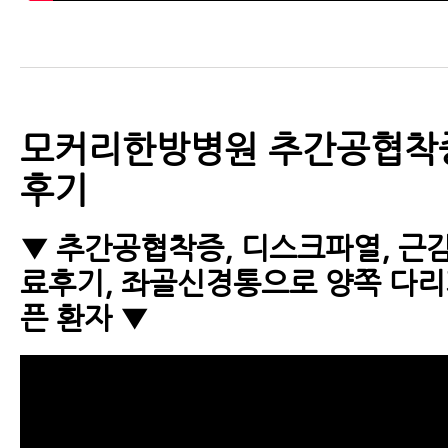
모커리한방병원 추간공협착
후기
▼ 추간공협착증, 디스크파열, 근
료후기, 좌골신경통으로 양쪽 다리
픈 환자 ▼