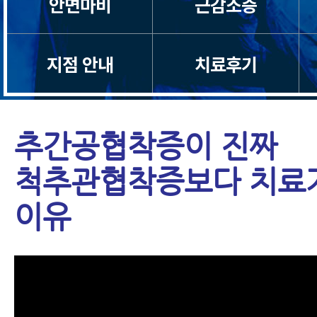
안면마비
근감소증
지점 안내
치료후기
추간공협착증이 진짜
척추관협착증보다 치료가
이유