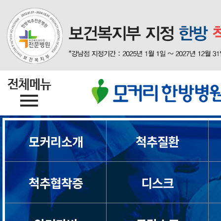
모커리소개
척추질환
척추협착증
디스크