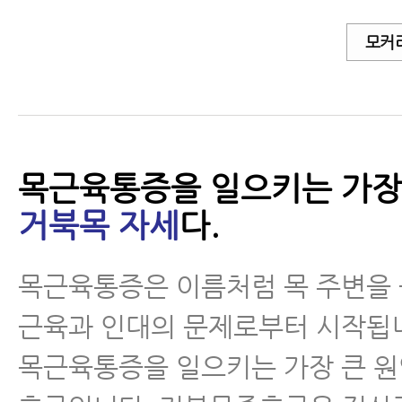
- 잘 낫지 않는 만성 목통증, 근
모커
은 봉침치료법
- 뒷목통증에 대해 꼭 알아야 할 7
- 목에 담 걸렸을 때 혼자서 할 수 
목근육통증을 일으키는 가장
법 1편
거북목 자세
다.
- 목에 담 걸렸을 때 혼자서 할 수 
목근육통증은 이름처럼 목 주변을
법 2편
근육과 인대의 문제로부터 시작됩
- 뒷목통증, 승모근 어깨통증, 근
목근육통증을 일으키는 가장 큰 
료해도 계속 재발하는 이유와 해결