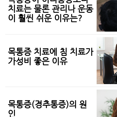
치료는 물론 관리나 운동
이 훨씬 쉬운 이유는?
목통증 치료에 침 치료가
가성비 좋은 이유
목통증(경추통증)의 원
인