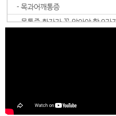
- 목과어깨통증
- 목통증 환자가 꼭 알아야 할 9가
- 목근육통증
- 목근육통 치료해도 잘 안 낫는다면
능성이 있습니다.
- 목통증과 두통 즉시
가라앉히는 스트레칭
- 목통증 치료에 가성비 정말 좋은 
- 목통증에 좋은 운동 3가지