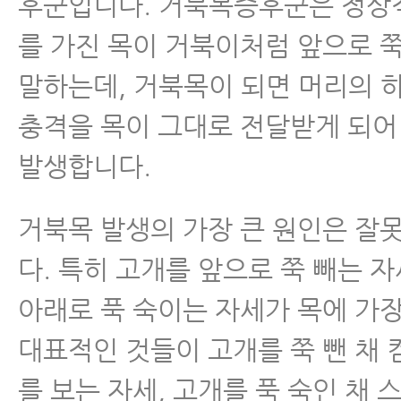
후군입니다. 거북목증후군은 정상적
- 목통증이 허리통증보다 치료는 
를 가진 목이 거북이처럼 앞으로 
동이 훨씬 쉬운 이유는?
말하는데, 거북목이 되면 머리의 
- 목통증, 목디스크 환자가 거북목
충격을 목이 그대로 전달받게 되
법
발생합니다.
- 근막통증증후군에 대해 꼭 알아야
거북목 발생의 가장 큰 원인은 잘
일자목/거북목
다. 특히 고개를 앞으로 쭉 빼는 
척수증
아래로 푹 숙이는 자세가 목에 가장
대표적인 것들이 고개를 쭉 뺀 채
경추관협착증
를 보는 자세, 고개를 푹 숙인 채 