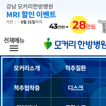
모커리소개
척추질환
척추협착증
디스크