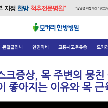
관절클리닉
안면마비
교통사고후유증
모커
스크증상, 목 주변의 뭉친
이 좋아지는 이유와 목 근