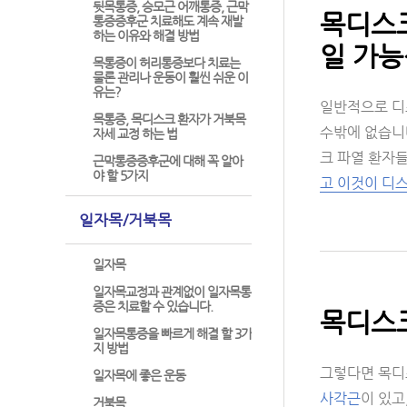
뒷목통증, 승모근 어깨통증, 근막
목디스크
통증증후군 치료해도 계속 재발
하는 이유와 해결 방법
일 가능
목통증이 허리통증보다 치료는
물론 관리나 운동이 훨씬 쉬운 이
유는?
일반적으로 디
목통증, 목디스크 환자가 거북목
수밖에 없습니
자세 교정 하는 법
크 파열 환자들
근막통증증후군에 대해 꼭 알아
야 할 5가지
고 이것이 디
일자목/거북목
일자목
일자목교정과 관계없이 일자목통
증은 치료할 수 있습니다.
목디스크
일자목통증을 빠르게 해결 할 3가
지 방법
그렇다면 목디
일자목에 좋은 운동
사각근
이 있고
거북목