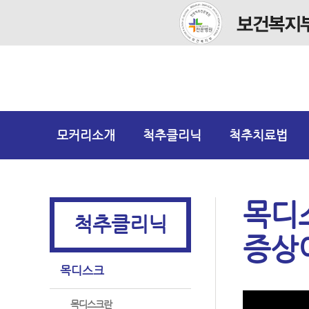
모커리소개
척추클리닉
척추치료법
목디
척추클리닉
증상
목디스크
목디스크란