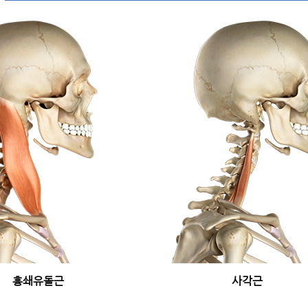
흉쇄유돌근
사각근