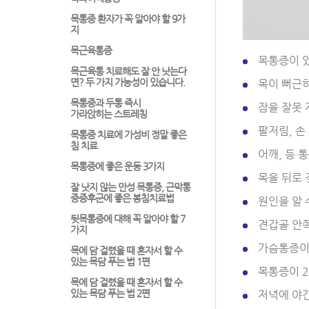
목통증 환자가 꼭 알아야 할 9가
지
목근육통증
목통증이 
목근육통 치료해도 잘 안 낫는다
면? 두 가지 가능성이 있습니다.
목이 뻐근
목통증과 두통 즉시
잠을 잘못 
가라앉히는 스트레칭
팔저림, 손
목통증 치료에 가성비 정말 좋은
침 치료
어깨, 등 
목통증에 좋은 운동 3가지
목을 뒤로 
잘 낫지 않는 만성 목통증, 근막통
증증후군에 좋은 봉침치료법
원인을 알 
뒷목통증에 대해 꼭 알아야 할 7
견갑골 안쪽
가지
가슴통증이 
목에 담 걸렸을 때 혼자서 할 수
있는 목담 푸는 법 1편
목통증이 2
목에 담 걸렸을 때 혼자서 할 수
있는 목담 푸는 법 2편
저녁에 야