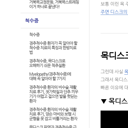
거북목교정운동, 거북목스트레칭
보통 이런 목
이거 하나로 끝낸다!
주면 디스크의
척수증
척수증
경추척수증 환자가 꼭 알아야 할
척수증 치료의 특징과 한방치료
법
목디스크
경추척수증, 목디스크로
오해하기 쉬운 척추질환
그런데 사실
목
Myelopathy(경추척수증)에
대해 꼭 알아야 할 7가지
그래서 목디스
경추척수증 환자의 비수술 재활
빠른 이유에 
치료 후기, 젓가락질과 단추 끼우
기가 어렵고 걸으면 발을 헛딛는
▼ 목디스
환자
경추척수증 환자의 비수술 재활
치료 후기, 양손 마비와 보행 시
균형을 못 잡고 비틀거리는 환자
목디스크 파열과 경추척수증 근