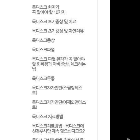
목디스크 환자가
꼭 알아야 할 10가지
목디스크 초기증상 및 치료
목디스크 초기증상 및 자연치유
목디스크증상
목디스크파열
목디스크 파열 환자가 꼭 알아야
할 힘빠짐과 마비 증상, 체크하는
법
목디스크두통
목디스크자가진단(스펄링테스
트)
목디스크자가진단(어깨외전테스
트)
목디스크 치료방법
목디스크치료방법 - 목디스크에
신경주사만 계속 맞으신다고요?