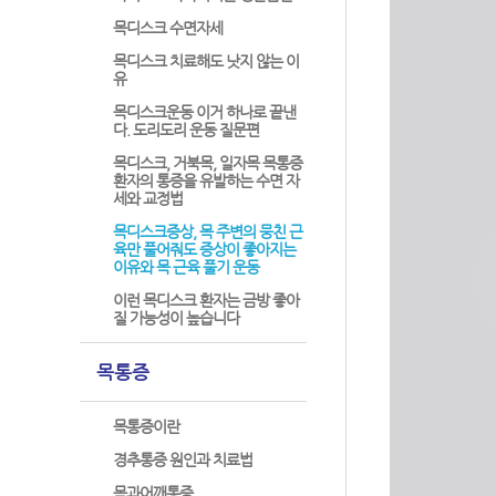
목디스크 수면자세
목디스크 치료해도 낫지 않는 이
유
목디스크운동 이거 하나로 끝낸
다. 도리도리 운동 질문편
목디스크, 거북목, 일자목 목통증
환자의 통증을 유발하는 수면 자
세와 교정법
목디스크증상, 목 주변의 뭉친 근
육만 풀어줘도 증상이 좋아지는
이유와 목 근육 풀기 운동
이런 목디스크 환자는 금방 좋아
질 가능성이 높습니다
목통증
목통증이란
경추통증 원인과 치료법
목과어깨통증