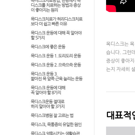
목디스크치료방법, 한방에서 목
디스크를 치료하는 방법과 증상
이 좋아지는 원리
목디스크치료가 허리디스크치료
보다 더 쉽고 빠른 이유
목디스크 운동에 대해 꼭 알아야
할 5가지
목디스크는 목
목디스크에 좋은 운동
습니다. 그런
목디스크 운동 1. 도리도리 운동
증상이 좋아지
목디스크 운동 2. 으쓱으쓱 운동
는지 자세히 
목디스크 운동 3.
짧아진 목 앞쪽 근육 늘리는 운동
목디스크 운동에 대해
꼭 알아야 할 8가지
목디스크운동 절대로
하지 말아야 할 3가지
대표적
목디스크병원 잘 고르는 법
목디스크, 목통증의 유일한 원인
목디스크 약화시키는 생활습관