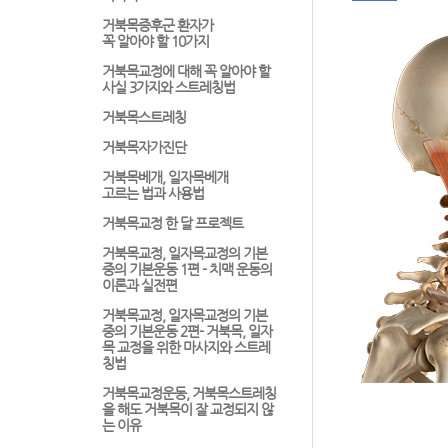
거북목증후군 환자가
꼭 알아야 할 10가지
거북목교정에 대해 꼭 알아야 할
사실 3가지와 스트레칭법
거북목스트레칭
거북목자가진단
거북목베개, 일자목베개
고르는 법과 사용법
거북목교정 한 달 프로젝트
거북목교정, 일자목교정의 기본
중의 기본운동 1편 - 치맥 운동의
이론과 실전편
거북목교정, 일자목교정의 기본
중의 기본운동 2편- 거북목, 일자
목 교정을 위한 마사지와 스트레
칭법
거북목교정운동, 거북목스트레칭
을 해도 거북목이 잘 교정되지 않
는 이유