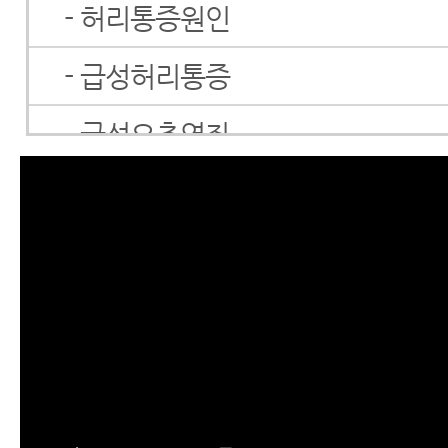
- 허리통증원인
- 급성허리통증
- 급성요추염좌
- 허리근육통
- 허리삐끗했을때
- 허리삐끗했을때 꼭 알아야 할 내
것은 발목이 삐는 것과는 성격이 
- 갑자기 허리통증이 발생한 원인