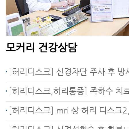
료 프로그램
모커리 건강상담
허리통증의 원인, 대처방
법
[허리디스크] 신경차단 주사 후 방
[허리디스크,허리통증] 족하수 치
허리아플때운동, 무조건
[허리디스크] mri 상 허리 디스크2,3번 사이 파열 수액 흘러 왼쪽다리 무릎주변, 허벅지 
해야 되는 3가지