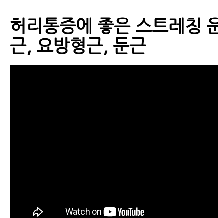
허리통증에 좋은 스트레칭 운
근, 요방형근, 둔근