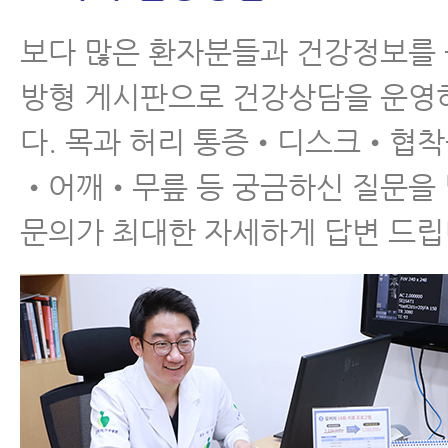
급성요추염좌의 원인, 증
상, 치료방법
보다 많은 환자분들과 건강정보를
방형 게시판으로 건강상담을 운영
다. 목과 허리 통증•디스크•협
•어깨•무릎 등 궁금하신 질문을
허리근육통의 원인과 종
문의가 최대한 자세하게 답변 드립
류
실손보험적용 가능한 한
•양방협진 허리통증 치