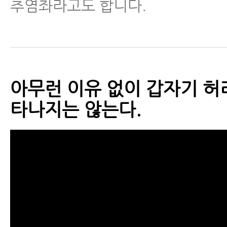
추염좌라고도 합니다.
가지
- 만성허리통증 환자가 반드시 조
여부를 체크해야하는 이유
- 요통환자 10계명
아무런 이유 없이 갑자기 허
타나지는 않는다.
- 허리아플때운동 1. 맥켄지 운동
- 허리아플때운동 2. 장요근 공 
- 허리아플때운동 3. 둔근 공 스트
- 허리아플때운동 4. 요방형근 공