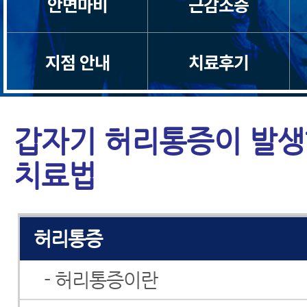
안면마비
근감소증
목통증
지점 안내
치료후기
일자목/거북목
척수증
갑자기 허리통증이 발생
경추관협착증
치료법
허리디스크
허리통증
- 허리통증이란