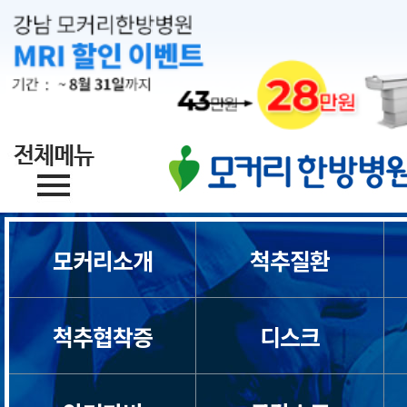
모커리소개
척추질환
척추협착증
디스크
목디스크