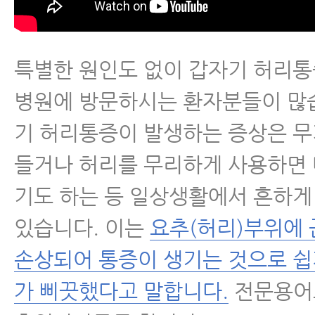
- 갑자기 허리통증 발생했을 때 꼭 
지
특별한 원인도 없이 갑자기 허리
- 디스크내장증
병원에 방문하시는 환자분들이 많
- 허리통증, 요통 치료 받아도 낫지
기 허리통증이 발생하는 증상은 
지
들거나 허리를 무리하게 사용하면
- 허리통증, 허리디스크 환자가 새
기도 하는 등 일상생활에서 흔하게
되는 이유와 피하는 방법 3가지
있습니다. 이는
요추(허리)부위에
- 만성요통(만성허리통증) 치료 받
손상되어 통증이 생기는 것으로 쉽
이유
가 삐끗했다고 말합니다.
전문용어
- 만성요통(만성허리통증) 환자가 꼭