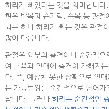
동, 장요근 풀라공 운동
허리가 삐었다는 것을 의미합니다.
- 왼쪽허리통증, 오른쪽허리통증을
현은 발목과 손가락, 손목 등 관절
의 근육 찾는 법과 운동법
되곤 하나 허리가 삐는 것은 관절
좌골신경통
많이 다릅니다.
척추관협착증
관절은 외부의 충격이나 순간적으
여 근육과 인대에 충격이 가해지는
척추분리증
다. 즉, 예상치 못한 상황으로 인대
척추전방전위증
는 가동범위를 순간적으로 넘어가
납니다. 그러나
허리는 순간적인 충
척추유합술 후 재발