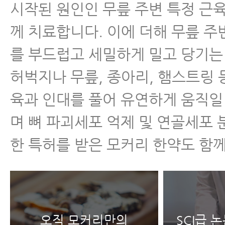
시작된 원인인 무릎 주변 특정 근
께 치료합니다. 이에 더해 무릎 주
를 부드럽고 세밀하게 밀고 당기
허벅지나 무릎, 종아리, 햄스트링 
육과 인대를 풀어 유연하게 움직일
며 뼈 파괴세포 억제 및 연골세포 
한 특허를 받은 모커리 한약도 함
오직 모커리만의
SCI급 