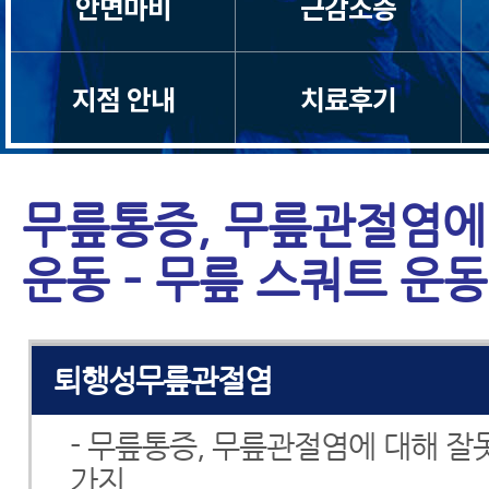
안면마비
근감소증
어깨통증
지점 안내
치료후기
오십견
어깨충돌증후군
무릎통증, 무릎관절염에
회전근개파열
운동 – 무릎 스쿼트 운동
테니스엘보·골프엘보
퇴행성무릎관절염
- 무릎통증, 무릎관절염에 대해 잘못
가지