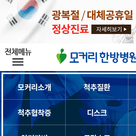
모커리소개
척추질환
척추협착증
디스크