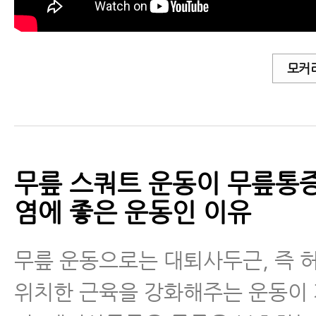
- 회전근개파열에 좋은 운동
- 무릎통증, 무릎관절염에 좋은 운
모커
운동
- 무릎통증, 무릎관절염에 좋은 운
운동
무릎 스쿼트 운동이 무릎통증
손목건초염(드퀘르벵)
염에 좋은 운동인 이유
무릎 운동으로는 대퇴사두근, 즉 
위치한 근육을 강화해주는 운동이