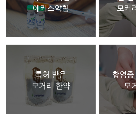
에키스약침
모커
특허 받은
항염증
모커리 한약
모