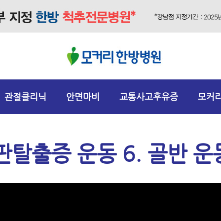
관절클리닉
안면마비
교통사고후유증
모커
탈출증 운동 6. 골반 운