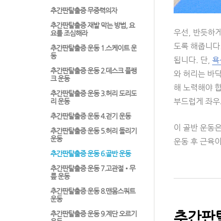
추간판탈출증 무중력의자
추간판탈출증 재발 막는 방법, 요
우선, 반듯하게
요를 조심해라
도록 해줍니다.
추간판탈출증 운동 1.스케이트 운
동
됩니다. 단,
욕
추간판탈출증 운동 2.데스크 플랭
와 허리는 바
크 운동
해 노력해야 합
추간판탈출증 운동 3.허리 도리도
부드럽게 좌우로
리 운동
추간판탈출증 운동 4.걷기 운동
이 골반 운동은
추간판탈출증 운동 5.허리 돌리기
운동
운동 후 근육이
추간판탈출증 운동 6.골반 운동
추간판탈출증 운동 7.고관절•무
릎 운동
추간판탈출증 운동 8.맨몸스쿼트
운동
추간판탈
추간판탈출증 운동 9.계단 오르기