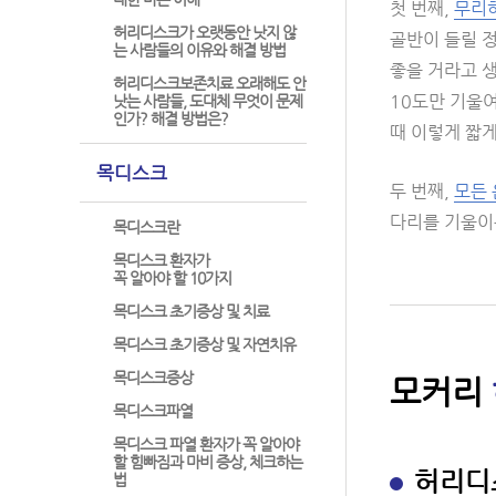
첫 번째,
무리하
허리디스크가 오랫동안 낫지 않
골반이 들릴 
는 사람들의 이유와 해결 방법
좋을 거라고 생
허리디스크보존치료 오래해도 안
10도만 기울여
낫는 사람들, 도대체 무엇이 문제
인가? 해결 방법은?
때 이렇게 짧게
목디스크
두 번째,
모든 
다리를 기울이
목디스크란
목디스크 환자가
꼭 알아야 할 10가지
목디스크 초기증상 및 치료
목디스크 초기증상 및 자연치유
목디스크증상
모커리
목디스크파열
목디스크 파열 환자가 꼭 알아야
할 힘빠짐과 마비 증상, 체크하는
허리디
법