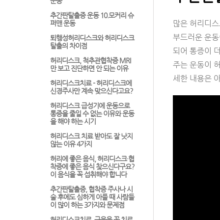
운동
추간판탈출증 운동 10.모커리 슈
많은 허리디스
퍼맨 운동
부드러운 운동
퇴행성허리디스크와 허리디스크
탈출의 차이점
되어 통증이 더
허리디스크, 척추관협착증 MRI
주는 운동이 
만 보고 진단하면 안 되는 이유
세한 내용은 
허리디스크치료 - 허리디스크에
신경주사만 계속 맞으신다고요?
허리디스크 급성기에 운동으로
통증을 줄일 수 없는 이유와 운동
을 해야 하는 시기
허리디스크 치료 받아도 잘 낫지
않는 이유 4가지
허리에 좋은 음식, 허리디스크·협
착증에 좋은 음식 찾으신다구요?
이 음식을 꼭 섭취해야 합니다
추간판탈출증, 협착증 주사나 시
술 후에도 심하게 아플 때 사람들
이 많이 하는 3가지와 문제점
허리디스크치료, 근육을 꼭 치료