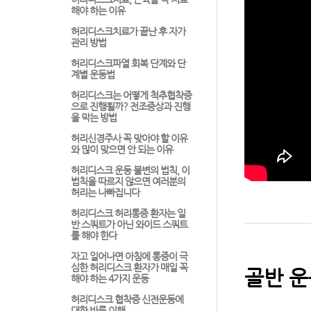
해야 하는 이유
허리디스크치료가 끝난 후 자가
관리 방법
허리디스크파열 회복 단계와 단
계별 운동법
허리디스크는 어떻게 척추협착증
으로 진행될까? 전조증상과 진행
을 막는 방법
허리신경주사 꼭 맞아야 할 이유
와 많이 맞으면 안 되는 이유
허리디스크 운동 불변의 법칙, 이
법칙을 따르지 않으면 여러분의
허리는 나빠집니다
허리디스크 허리통증 환자는 일
반 스쿼트가 아닌 와이드 스쿼트
를 해야 한다
자고 일어나면 아침에 통증이 극
심한 허리디스크 환자가 매일 꼭
골반 운
해야 하는 4가지 운동
허리디스크 협착증 신전운동에
대한 바른 이해