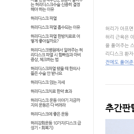
는 허리디스크수술 신중히 결정
해야 하는 이유
허리디스크 파열
허리디스크 파열 흡수되는 이유
허리가 아프면
허리디스크 파열 한방치료로 어
허리 근육은 이
떻게 좋아질까요?
을 풀어주는 
허리디스크병원에서 알려주는 허
리디스크 환자
리디스크 파열 시 힘빠짐과 마비
증상, 체크하는 법
전에도 풀어준
허리디스크파열 됐을 때 한의사
들은 수술 안 받나요
허리디스크 앉는 자세
허리디스크치료 한약 효과
허리디스크 운동 이야기 지금까
지의 운동은 다 버려라
추간판탈
허리디스크에 좋은 운동
허리강화운동 10가지(디스크 급
성기•회복기)