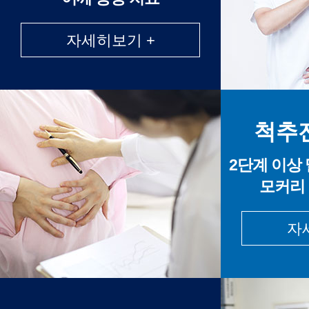
자세히보기 +
척추
2단계 이상
모커리
자