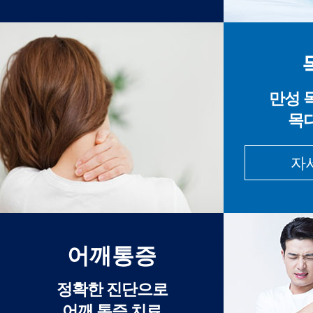
만성 
목
자
어깨통증
정확한 진단으로
어깨 통증 치료