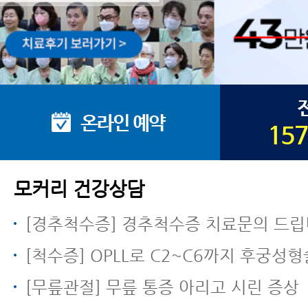
모커리 건강상담
[경추척수증] 경추척수증 치료문의 드립
[척수증] OPLL로 C2~C6까지 후궁성
[무릎관절] 무릎 통증 아리고 시린 증상