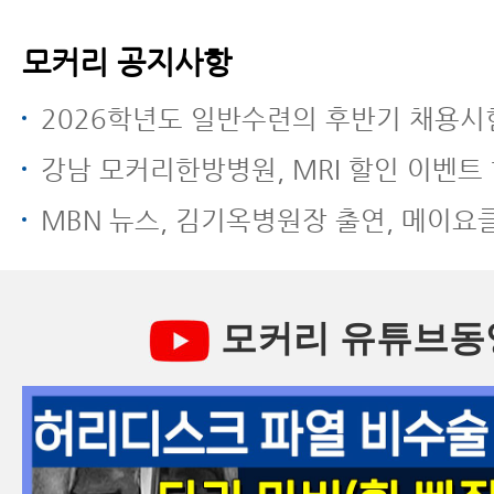
모커리 공지사항
2026학년도 일반수련의 후반기 채용시험
강남 모커리한방병원, MRI 할인 이벤트 
MBN 뉴스, 김기옥병원장 출연, 메이요클리닉과 모커리한방병원 전방
모커리 유튜브동