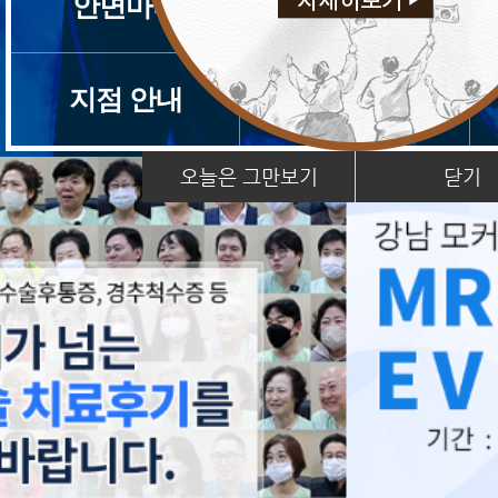
안면마비
근감소증
지점 안내
치료후기
오늘은 그만보기
닫기