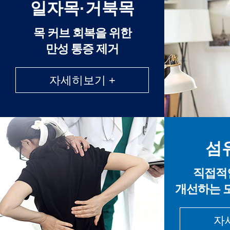
일자목·거북목
목 커브 회복을 위한
만성 통증 제거
자세히보기 +
섬
직접적
개선하는 
자