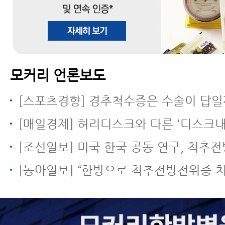
모커리 언론보도
[스포츠경향] 경추척수증은 수술이 답일
[매일경제] 허리디스크와 다른 '디스크내장증' 무리한 운동
[조선일보] 미국 한국 공동 연구, 척추전방전위증에 한방 근육
[동아일보] “한방으로 척추전방전위증 치료… 신경 주사