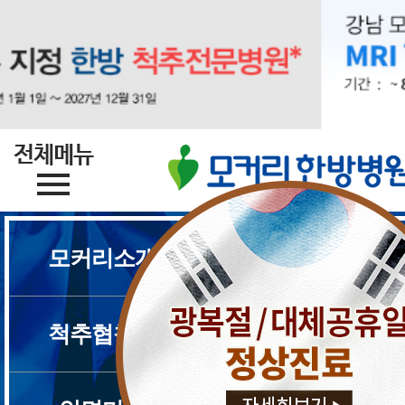
모커리소개
척추질환
척추협착증
디스크