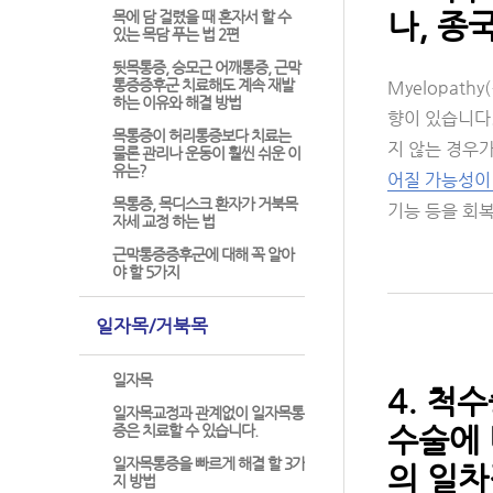
나, 종
목에 담 걸렸을 때 혼자서 할 수
있는 목담 푸는 법 2편
뒷목통증, 승모근 어깨통증, 근막
통증증후군 치료해도 계속 재발
Myelopat
하는 이유와 해결 방법
향이 있습니다
목통증이 허리통증보다 치료는
지 않는 경우
물론 관리나 운동이 훨씬 쉬운 이
유는?
어질 가능성이
목통증, 목디스크 환자가 거북목
기능 등을 회
자세 교정 하는 법
근막통증증후군에 대해 꼭 알아
야 할 5가지
일자목/거북목
일자목
4. 척
일자목교정과 관계없이 일자목통
수술에 
증은 치료할 수 있습니다.
일자목통증을 빠르게 해결 할 3가
의 일차
지 방법