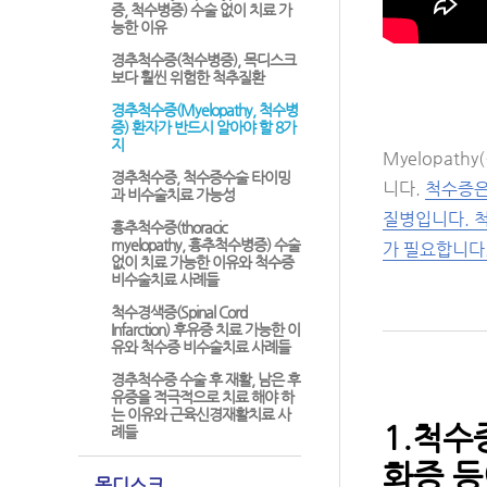
증, 척수병증) 수술 없이 치료 가
능한 이유
경추척수증(척수병증), 목디스크
보다 훨씬 위험한 척추질환
경추척수증(Myelopathy, 척수병
증) 환자가 반드시 알아야 할 8가
지
Myelopa
경추척수증, 척수증수술 타이밍
니다.
척수증은
과 비수술치료 가능성
질병입니다. 
흉추척수증(thoracic
myelopathy, 흉추척수병증) 수술
가 필요합니다
없이 치료 가능한 이유와 척수증
비수술치료 사례들
척수경색증(Spinal Cord
Infarction) 후유증 치료 가능한 이
유와 척수증 비수술치료 사례들
경추척수증 수술 후 재활, 남은 후
유증을 적극적으로 치료 해야 하
는 이유와 근육신경재활치료 사
1.척수
례들
화증 등
목디스크