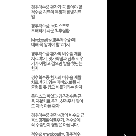
경추척수증 환자가 꼭 알아야 할
척수증 치료의 특징과 한방치료
법
경추척수증, 목디스크로
오해하기 쉬운 척추질환
Myelopathy(경추척수증)에
대해 꼭 알아야 할 7가지
경추척수증 환자의 비수술 재활
치료 후기, 젓가락질과 단추 끼우
기가 어렵고 걸으면 발을 헛딛는
환자
경추척수증 환자의 비수술 재활
치료 후기, 양손 마비와 보행 시
균형을 못 잡고 비틀거리는 환자
목디스크 파열과 경추척수증 근
육 재활치료 후기, 신경주사 맞아
도 계속 아픈 환자
경추척수증 환자 4명의 비수술 근
육신경재활치료후기, 척수증에
꼭 수술만이 정답은 아닙니다.
척수증 (myelopathy, 경추척수