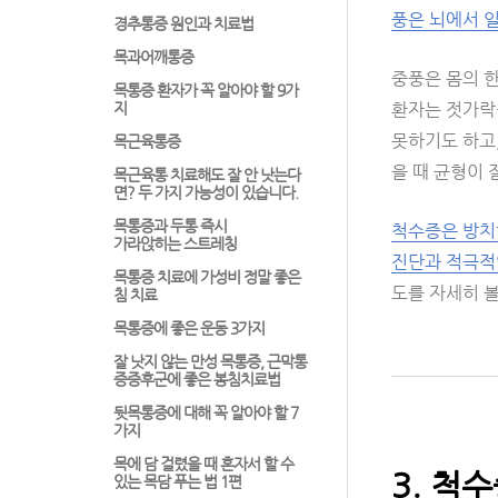
풍은 뇌에서 
경추통증 원인과 치료법
목과어깨통증
중풍은 몸의 
목통증 환자가 꼭 알아야 할 9가
지
환자는 젓가락질
못하기도 하고,
목근육통증
을 때 균형이 
목근육통 치료해도 잘 안 낫는다
면? 두 가지 가능성이 있습니다.
목통증과 두통 즉시
척수증은 방치
가라앉히는 스트레칭
진단과 적극적
목통증 치료에 가성비 정말 좋은
도를 자세히 볼
침 치료
목통증에 좋은 운동 3가지
잘 낫지 않는 만성 목통증, 근막통
증증후군에 좋은 봉침치료법
뒷목통증에 대해 꼭 알아야 할 7
가지
목에 담 걸렸을 때 혼자서 할 수
3. 척
있는 목담 푸는 법 1편