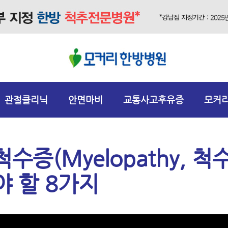
관절클리닉
안면마비
교통사고후유증
모커
수증(Myelopathy, 
야 할 8가지