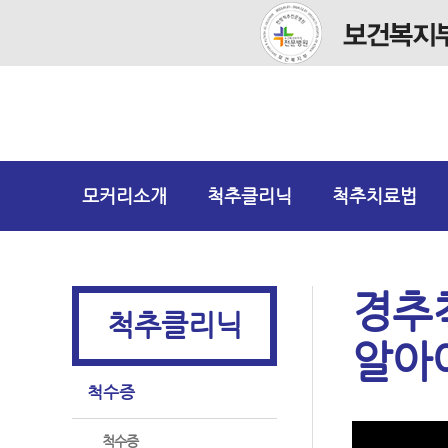
모커리소개
척추클리닉
척추치료법
경추척
척추클리닉
알아
척수증
척수증