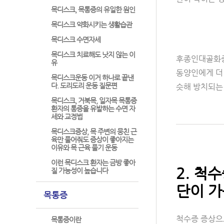
목디스크, 목통증의 유일한 원인
목디스크 약화시키는 생활습관
목디스크 수면자세
목디스크 치료해도 낫지 않는 이
후종인대골화증
유
동양인에게 더
목디스크운동 이거 하나로 끝낸
다. 도리도리 운동 질문편
슷해 방치되는 
목디스크, 거북목, 일자목 목통증
환자의 통증을 유발하는 수면 자
세와 교정법
목디스크증상, 목 주변의 뭉친 근
육만 풀어줘도 증상이 좋아지는
이유와 목 근육 풀기 운동
이런 목디스크 환자는 금방 좋아
2. 척
질 가능성이 높습니다
단이 가
목통증
척수증 증상으
목통증이란