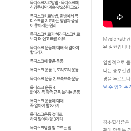
목디스크치료방법 - 목디스크에
신경주사만 계속 맞으신다고요?
목디스크치료방법, 한방에서 목
디스크를 치료하는 방법과 증상
이 좋아지는 원리
목디스크치료가 허리디스크치료
Myelopat
보다 더 쉽고 빠른 이유
된 질환입니다
목디스크 운동에 대해 꼭 알아야
할 5가지
목디스크에 좋은 운동
일반적으로 돌
목디스크 운동 1. 도리도리 운동
나는 중추신경
경을 누르느냐
목디스크 운동 2. 으쓱으쓱 운동
날 수 있어 
목디스크 운동 3.
짧아진 목 앞쪽 근육 늘리는 운동
목디스크 운동에 대해
꼭 알아야 할 8가지
목디스크운동 절대로
하지 말아야 할 3가지
경추협착증은 
목디스크병원 잘 고르는 법
관이 막히는 