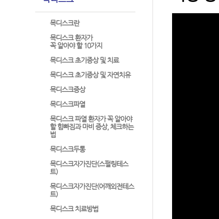
목디스크란
목디스크 환자가
꼭 알아야 할 10가지
목디스크 초기증상 및 치료
목디스크 초기증상 및 자연치유
목디스크증상
목디스크파열
목디스크 파열 환자가 꼭 알아야
할 힘빠짐과 마비 증상, 체크하는
법
목디스크두통
목디스크자가진단(스펄링테스
트)
목디스크자가진단(어깨외전테스
트)
목디스크 치료방법