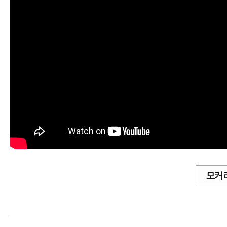
허리디스크
허리통증
좌골신경통
척추관협착증
척추분리증
척추전방전위증
모커
척추유합술 후 재발