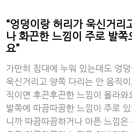
척추운동법
“엉덩이랑 허리가 욱신거리
섬유근육통
나 화끈한 느낌이 주로 발쪽
요”
수술 후 통증·재활
근육파열
가만히 침대에 누워 있는데도 엉
욱신거리고 양쪽 다리는 안 움직이
디스크 내장증
직이면 후끈후끈한 느낌이 올라와
발쪽에 따끔따끔한 느낌이 주로 있
니까 따끔따끔하거나 아픈 느낌은 