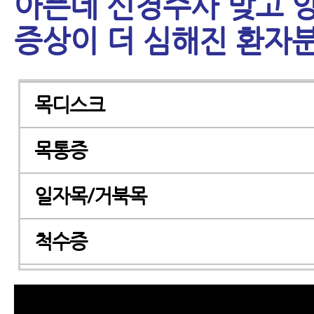
아픈데 신경주사 맞고 
증상이 더 심해진 환자
목디스크
목통증
일자목/거북목
척수증
경추관협착증