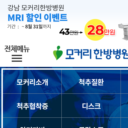
모커리소개
척추질환
척추협착증
디스크