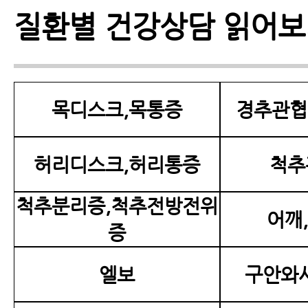
질환별 건강상담 읽어
목디스크,목통증
경추관협
허리디스크,허리통증
척추
척추분리증,척추전방전위
어깨
증
엘보
구안와사