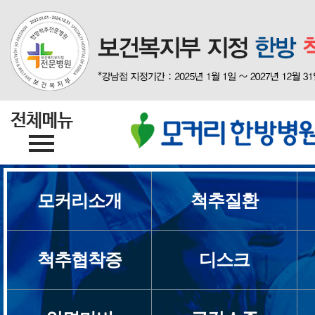
모커리소개
척추질환
척추협착증
디스크