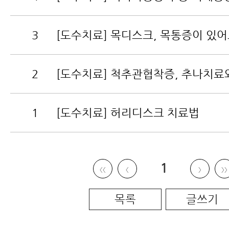
3
[도수치료] 목디스크, 목통증이 있
2
[도수치료] 척추관협착증, 추나치료
1
[도수치료] 허리디스크 치료법
1
〈〈
〈
〉
〉〉
목록
글쓰기