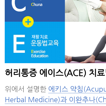
허리통증 에이스(ACE) 치
위에서 설명한
에키스 약침(Acupun
Herbal Medicine)과 이완추나(C