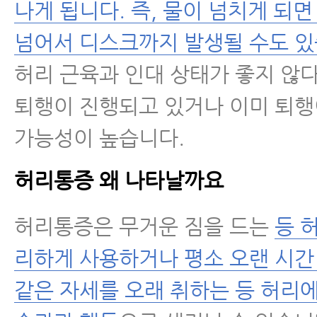
- 왼쪽허리통증, 오른쪽허리통증을
나게 됩니다. 즉, 물이 넘치게 되
의 근육 찾는 법과 운동법
넘어서 디스크까지 발생될 수도 있
좌골신경통
허리 근육과 인대 상태가 좋지 않
퇴행이 진행되고 있거나 이미 퇴
척추관협착증
가능성이 높습니다.
척추분리증
허리통증 왜 나타날까요
척추전방전위증
허리통증은 무거운 짐을 드는
등 
척추유합술 후 재발
리하게 사용하거나 평소 오랜 시간
같은 자세를 오래 취하는 등 허리
척추운동법