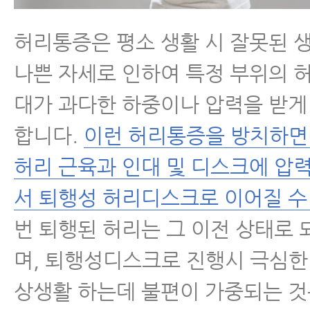
- 디스크내장증
허리통증은 평소 생활 시 잘못된 
나쁜 자세로 인하여 특정 부위의 
- 허리통증, 요통 치료 받아도 낫지
지
대가 과다한 하중이나 압력을 받게
합니다.
이런 허리통증을 방치하면
- 허리통증, 허리디스크 환자가 새
되는 이유와 피하는 방법 3가지
허리 근육과 인대 및 디스크에 압
서 퇴행성 허리디스크로 이어질 수
- 만성요통(만성허리통증) 치료 받
이유
번 퇴행된 허리는 그 이전 상태로 
며, 퇴행성디스크로 진행시 극심한
- 만성요통(만성허리통증) 환자가 꼭
가지
상생활 하는데 불편이 가중되는 것