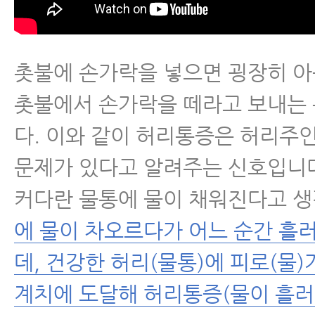
- 만성요통에 좋은 봉침치료법, 봉
휘하는 이유
- 허리통증운동 1편 - 허리통증에 
촛불에 손가락을 넣으면 굉장히 아
근육 스트레칭
촛불에서 손가락을 떼라고 보내는
- 허리통증운동 2편 – 세상에서 가
다. 이와 같이 허리통증은 허리주
운동
문제가 있다고 알려주는 신호입니
- 허리통증운동 3편 - 엉덩이 근
커다란 물통에 물이 채워진다고 생
고관절을 풀어주는 스트레칭
에 물이 차오르다가 어느 순간 흘
- 허리통증 환자가 매일 꼭 해야 
데, 건강한 허리(물통)에 피로(물)
동, 장요근 풀라공 운동
계치에 도달해 허리통증(물이 흘러