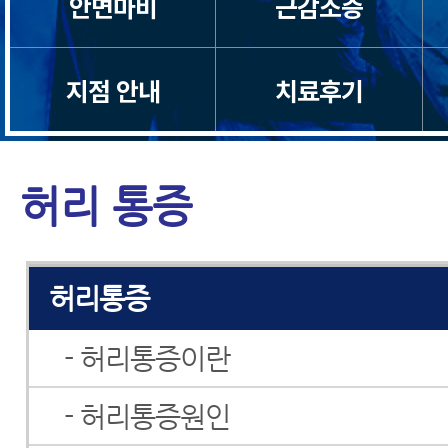
안면마비
근감소증
일자목/거북목
지점 안내
치료후기
척수증
경추관협착증
허리 통증
허리디스크
허리통증
- 허리통증이란
- 허리통증원인