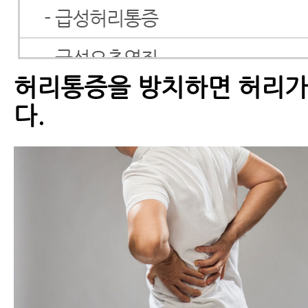
- 급성허리통증
- 급성요추염좌
허리통증을 방치하면 허리가
- 허리근육통
다.
- 허리삐끗했을때
- 허리삐끗했을때 꼭 알아야 할 내
것은 발목이 삐는 것과는 성격이 
- 갑자기 허리통증이 발생한 원인
- 갑자기 허리통증 발생했을 때 꼭 
지