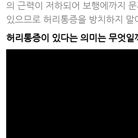
의 근력이 저하되어 보행에까지 문
- 만성허리통증 환자가 반드시 조
여부를 체크해야하는 이유
있으므로 허리통증을 방치하지 말
- 요통환자 10계명
허리통증이 있다는 의미는 무엇일
- 허리아플때운동 1. 맥켄지 운동
- 허리아플때운동 2. 장요근 공 
- 허리아플때운동 3. 둔근 공 스트
- 허리아플때운동 4. 요방형근 공
- 허리아플때운동, 무조건 해야 되