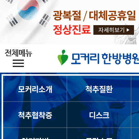
모커리소개
척추질환
목디스크
척추협착증
디스크
목통증