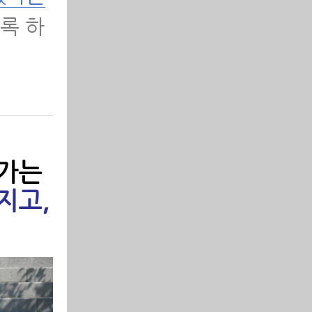
록 하
8가지
 가는
 환자
지고,