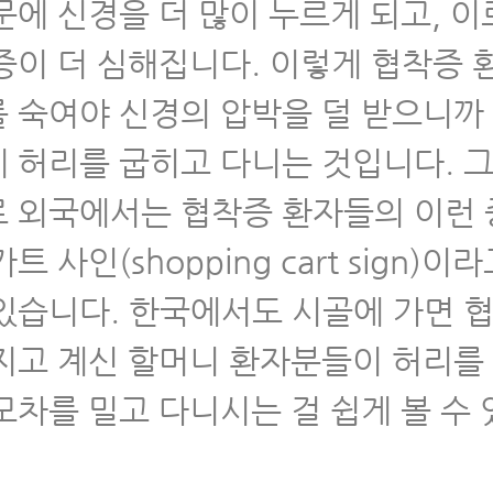
문에 신경을 더 많이 누르게 되고, 이
우가 많이 늘고 있다
증이 더 심해집니다. 이렇게 협착증 
 협착증 한방치료로 신경압박이 풀리는 눈에 
 숙여야 신경의 압박을 덜 받으니까
거가 있습니다
 허리를 굽히고 다니는 것입니다. 
 척추협착증 한방치료비용과 실손보험 잘 이
 외국에서는 협착증 환자들의 이런
트 사인(shopping cart sign)이
 허리디스크, 척추관협착증 MRI만 보고 진단하
는 이유
있습니다. 한국에서도 시골에 가면 
지고 계신 할머니 환자분들이 허리를
 척추협착증 치료, 이런 논문을 못 믿으시면 뭘
료를 받으시겠습니까?
모차를 밀고 다니시는 걸 쉽게 볼 수
 척추협착증의 진행을 막는 8가지 방법