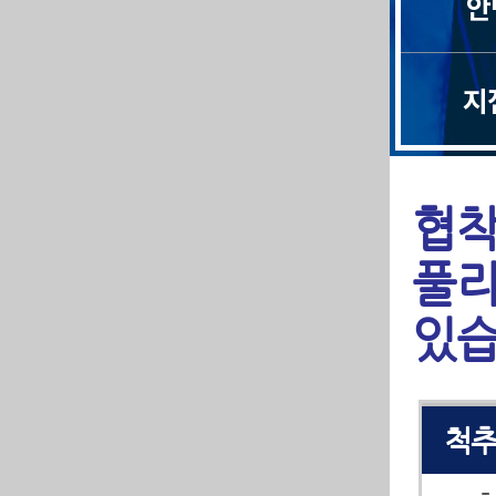
안
일자
척
지
경
협착
허
풀리
허
있습
좌
척