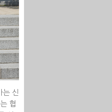
가는 신
는 협