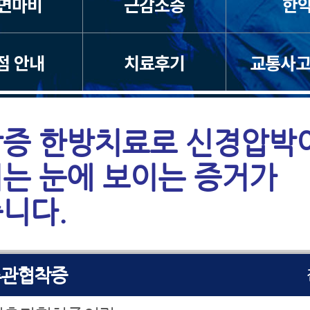
면마비
근감소증
한
목/거북목
펼쳐
수증
점 안내
치료후기
교통사고
펼쳐
추관협착증
펼쳐
증 한방치료로 신경압박
리디스크
펼쳐
는 눈에 보이는 증거가
리통증
펼쳐
니다.
골신경통
펼쳐
추관협착증