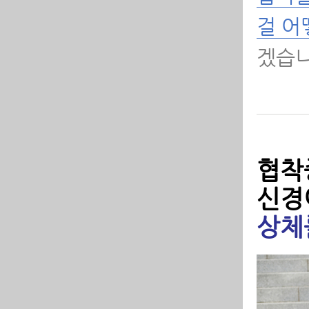
걸 어
-
겠습니
-
-
-
협착
-
신경
들
상체
-
-