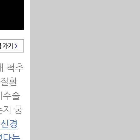
이유
야 되
널 가기
>
해 척추
이유
 질환
비수술
는지 궁
 신경
해야 한
렸다는