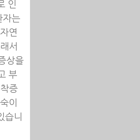
로 인
환자는
보이는
 자연
그래서
용하는
 증상을
라고 부
면 안
협착증
 숙이
 믿고
 있습니