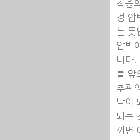
착증의
-
경 압
-
는 뜻
-
압박이
-
니다.
를 앞
-
추관의
-
박이 
-
되는 
다
끼면 
-