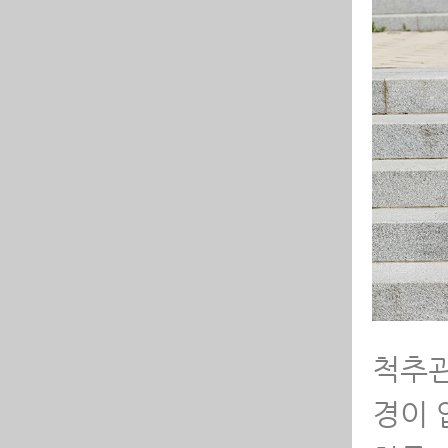
-
-
-
-
-
-
-
척추관
-
경이 