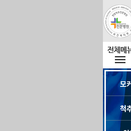
모
목
척
목