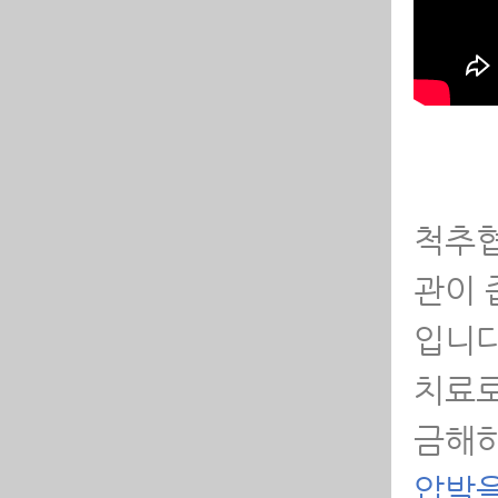
-
-
-
는
척추협
-
관이 
-
입니다
-
치료로
금해하
-
다
압박을