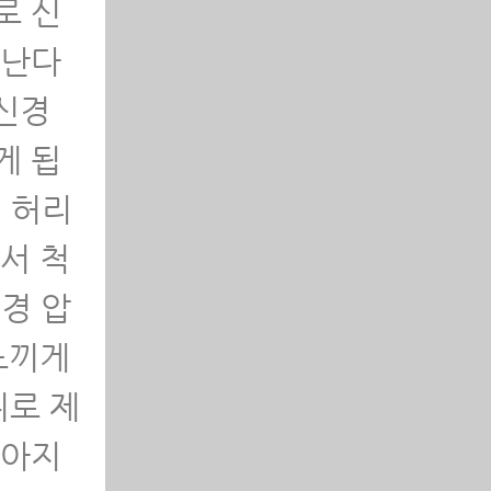
로 신
타난다
 신경
게 됩
 허리
서 척
경 압
느끼게
씬 좋
뒤로 제
좁아지
해하는