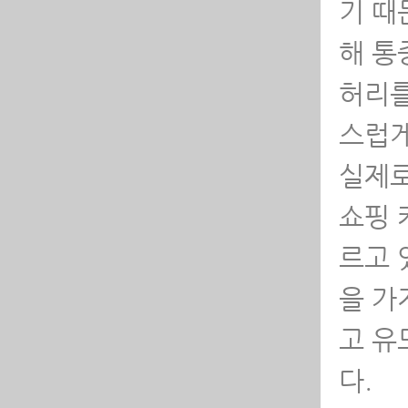
기 때
경
해 통
-
허리를
증
스럽게
-
실제로
법
쇼핑 카
-
되
르고 
을 가
-
치
고 유
다.
-