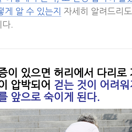
떻게 알 수 있는지
자세히 알려드리도
 척추관협착증에 좋은 운동
다.
 척추관협착증에 좋은 운동 4가지
 척추협착증에 좋은 운동- 걷기 운동법
 척추관협착증 걷기 운동에 대해 꼭 알아야 할 
증이 있으면 허리에서 다리로
 척추협착증 운동, 걷기 운동을 잘못 하고 있는
이 압박되어
걷는 것이 어려워
이 많습니다 - 걷기 운동 제대로 하는 법
를 앞으로 숙이게 된다.
 허리협착증에좋은운동 5가지와 초기협착증
 척추협착증 허리, 다리 근력 운동 1편