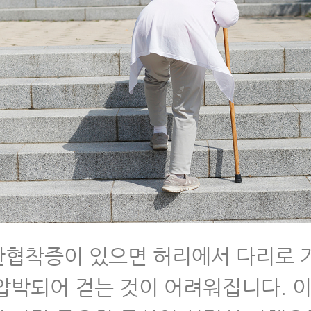
 척추협착증운동-거꾸리운동
 척추관협착증 반드시 피해야 할 4가지 운동
 협착증에 맥켄지 운동 하면 안 되는 이유
 허리협착증증세
 허리협착증이 아니라 디스크라구요
 허리디스크협착증
 척추협착증 비수술치료 원리
협착증이 있으면 허리에서 다리로 
 척추협착증치료 후 허리펴짐
압박되어 걷는 것이 어려워집니다. 이