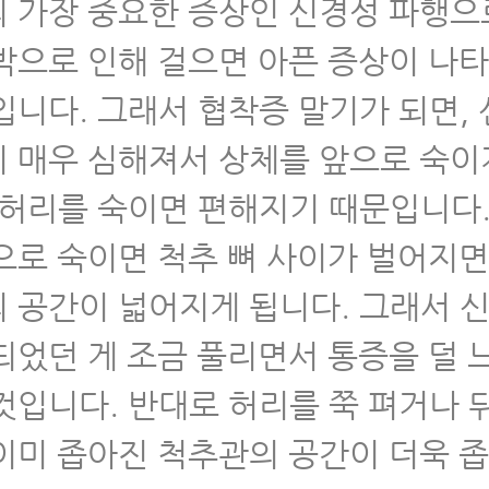
 가장 중요한 증상인 신경성 파행으
 척추협착증 MRI와 임상증상
박으로 인해 걸으면 아픈 증상이 나
 척추협착증 생활수칙 10가지
입니다. 그래서 협착증 말기가 되면,
 척추협착증 허리디스크 차이점
 매우 심해져서 상체를 앞으로 숙이
 척추협착증수술 후 인접분절질환
 허리를 숙이면 편해지기 때문입니다.
으로 숙이면 척추 뼈 사이가 벌어지면
 척추협착증수술 부작용-척추수술실패증후군
 공간이 넓어지게 됩니다. 그래서 신
 척추협착증 한방치료 비용, 비싸다는 오해
되었던 게 조금 풀리면서 통증을 덜 
 협착증 치료, 이런 분들일수록 치료 효과가 훨
것입니다. 반대로 허리를 쭉 펴거나 
이미 좁아진 척추관의 공간이 더욱 
 협착증이 아닌 디스크 환자가 협착증으로 오