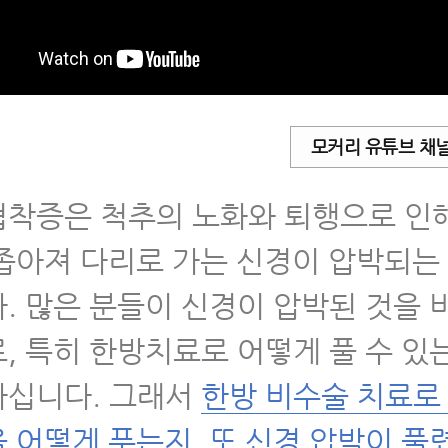
 퇴행성척추관협착증을 일으키는 원인 3가지
 퇴행성척추관협착증 수술 없이 치료가 되는 
 척추협착증 말기 중증 환자가 입원치료를 받아
모커리 유튜브 채
 4가지 이유
착증은 척추의 노화와 퇴행으로 인
 협착증에 스테로이드 시술 효과가 떨어지는 
좁아져 다리로 가는 신경이 압박되는
 협착증 치료효과 논문
. 많은 분들이 신경이 압박된 것을 
 척추관협착증 환자가 꼭 알아야 할 12가지
, 특히 한방치료로 어떻게 풀 수 있
십니다. 그래서
한방 비수술 치료로
 협착증은 치료를 받든 안 받든 운동은 무조건 
 어떻게 푸는지, 또 신경 압박이 풀