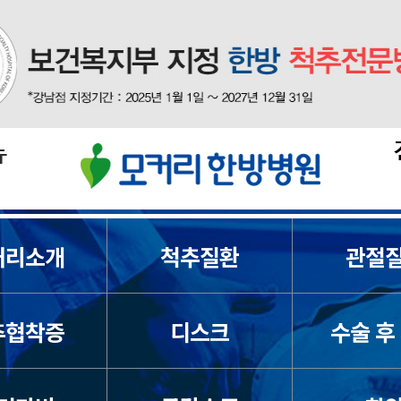
커리소개
척추질환
관절
디스크
펼쳐
추협착증
디스크
수술 후
통증
펼쳐