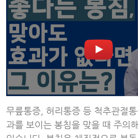
무릎통증, 허리통증 등 척추관절통
과를 보이는 봉침을 맞을 때 주의