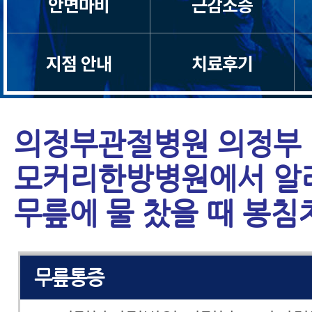
안면마비
근감소증
척추관협착증
목디스크
지점 안내
치료후기
허리디스크
의정부관절병원 의정부
목통증
모커리한방병원에서 알
허리통증
무릎에 물 찼을 때 봉
어깨통증
무릎통증