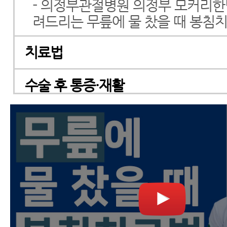
- 의정부관절병원 의정부 모커리
려드리는 무릎에 물 찼을 때 봉침
치료법
수술 후 통증·재활
한약