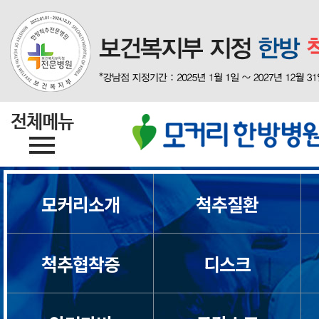
모커리소개
척추질환
척추협착증
디스크