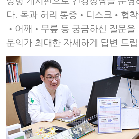
방형 게시판으로 건강상담을 운영
다. 목과 허리 통증•디스크•협
•어깨•무릎 등 궁금하신 질문을
목디스크, 목통증을 일으
문의가 최대한 자세하게 답변 드립
키는 유일한 1가지 '자
세'
목디스크를 악화시키는
생활습관 6가지