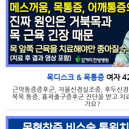
•양방협진 목디스크 치
료 프로그램
목디스크치료방법, 한방
에서 목디스크를 치료하
는 방법과 증상이 좋아지
여자 4
목디스크 & 목통증
는 원리
근막통증증후군, 자율신경실조증, 후두신경통
북목 통증, 흉곽출구증후군 진단을 받고 치
가요?