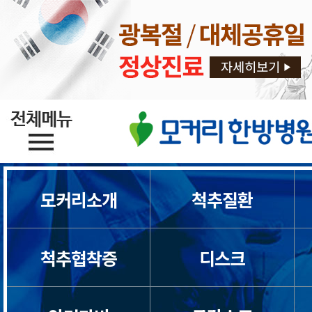
모커리소개
척추질환
척추협착증
디스크