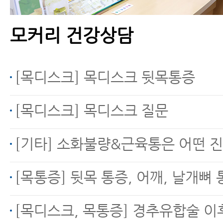
모커리 건강상담
목디스크, 목통증 환자가
꼭 알아야 할 수면 자세
4가지
[목디스크] 목디스크 뒷목통증
[목디스크] 목디스크 질문
목디스크에 좋은 운동 -
[기타] 소화불량&근육통은 어떤 진료를 
으쓱으쓱 운동
[목통증] 뒷목 통증, 어깨, 날개뼈 통
[목디스크, 목통증] 경추유합술 이후에도 뒷목통증 증상이