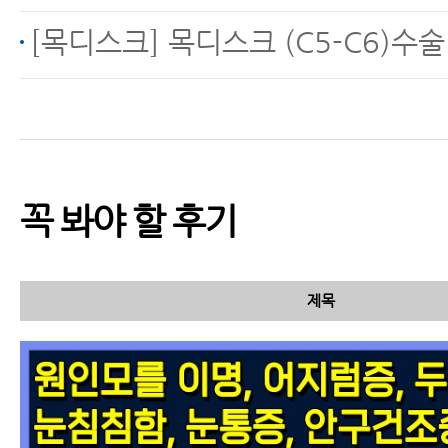
목디스크에 좋은 운동 -
[목디스크] 목디스크 (C5-C6)수
짧아진 목 앞쪽 근육 늘
리는 운동
꼭 봐야 할 후기
목디스크운동 이거 하나
로 끝낸다. 도리도리 운
동 질문편
제목
실손보험적용 가능한 한