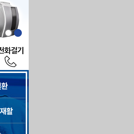
질환
 재활