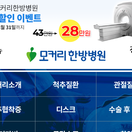
커리소개
척추질환
관절
추협착증
디스크
수술 후