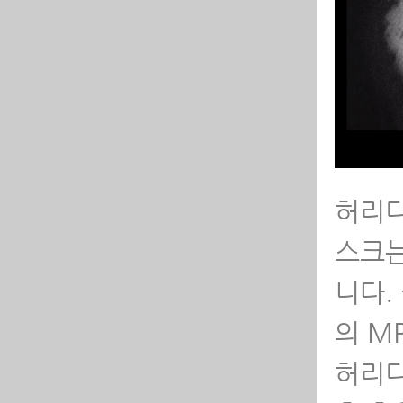
허리디
스크는
니다.
의 M
허리디