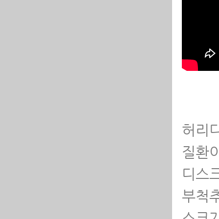
-
리
하
-
모
-
심
허리디
목
질환이
디스크
허
부척
어
스크가