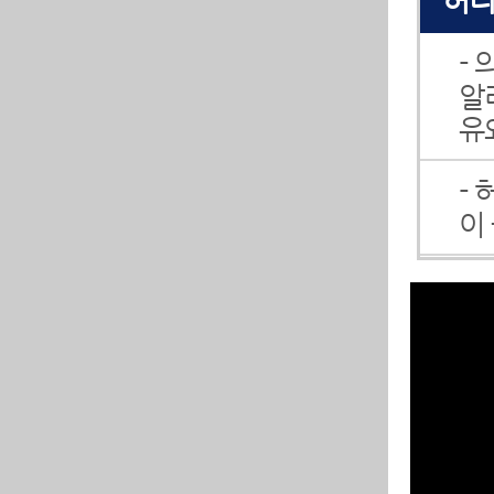
-
알
유
-
이
-
리
면
-
스