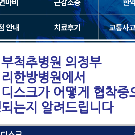
면마비
근감소증
한
점 안내
치료후기
교통사고
부척추병원 의정부
커리한방병원에서
디스크가 어떻게 협착증
추관협착증
펼쳐
되는지 알려드립니다
디스크
펼쳐
리디스크