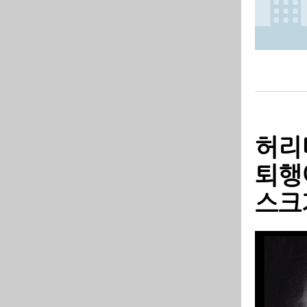
허리
퇴행
스크