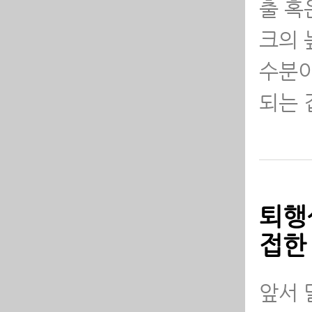
출 혹
크의 
수분이
되는 
퇴행
접한
앞서 