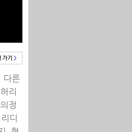
알려드
 해야
법칙을
널 가기
>
통증이
재활운동
 다른
 허리
보기 ∨
 의정
보기 ∨
허리디
보기 ∨
, 협