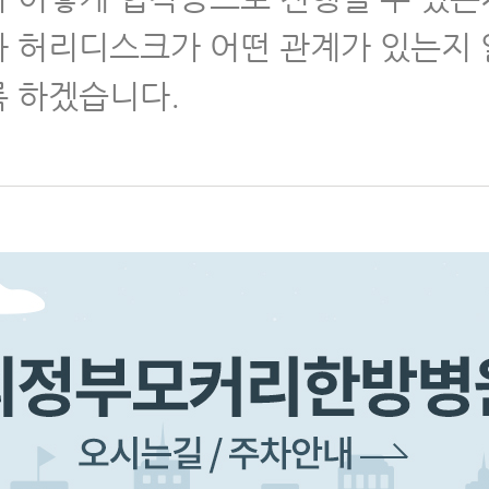
 허리디스크가 어떤 관계가 있는지
릎통증
펼쳐
 하겠습니다.
료법
펼쳐
 후 통증·재활
펼쳐
약
펼쳐