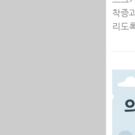
착증과
무
리도록
치
수술
한