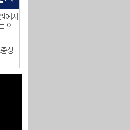
병원에서
는 이
크증상
알려드
 맞으
허리디
립니다