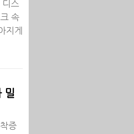
 디스
크 속
낮아지게
 밀
협착증