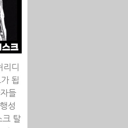
허리디
가 됩
환자들
퇴행성
스크 탈