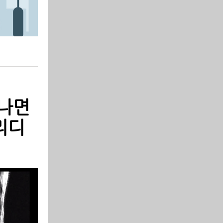
 나면
리디