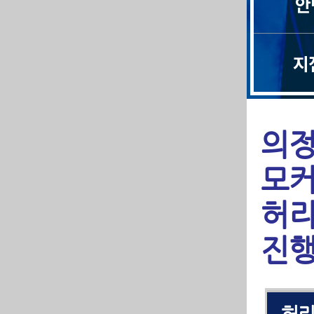
안
지
의정
모
허리
척
진행
목
허