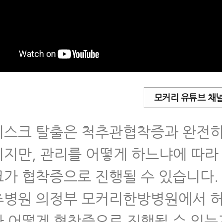
 의정부척추병원 의정부 모커리한방병원에서 
는 허리디스크, 허리아플때 와이드 스쿼트를
는 이유와 운동법
 의정부허리디스크, 허리디스크운동 불변의 
른다면 허리가 나빠질 수 밖에 없습니다
모커리 유튜브 채
 의정부디스크병원에서 알려드리는 아침허리
한 허리디스크 환자가 매일 해야 하는 허리
스크 탈출은 척추관협착증과 완전히
통증
지만, 관리를 어떻게 하느냐에 따라
펼쳐
가 협착증으로 진행될 수 있습니다.
리통증
펼쳐
추병원 의정부 모커리한방병원에서 
깨통증
펼쳐
 어떻게 협착증으로 진행될 수 있는지